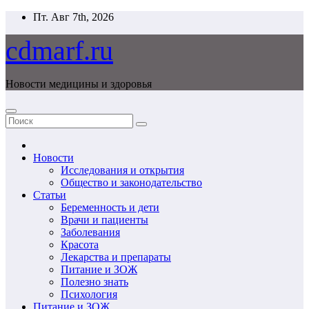
Перейти
Пт. Авг 7th, 2026
к
содержимому
cdmarf.ru
Новости медицины и здоровья
Новости
Исследования и открытия
Общество и законодательство
Статьи
Беременность и дети
Врачи и пациенты
Заболевания
Красота
Лекарства и препараты
Питание и ЗОЖ
Полезно знать
Психология
Питание и ЗОЖ