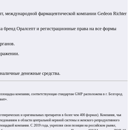
пт, международной фармацевтической компании Gedeon Richter
 на бренд Оралсепт и регистрационные права на все формы
органов.
выражении.
я наличные денежные средства.
 площадка компании, соответствующая стандартам GMP расположена в г. Белгород.
вит».
генерических и оригинальных препаратов в более чем 400 формах). Компания, чья
сследованиям в области центральной нервной системы и женского репродуктивного
площадкой компании. С 2019 года, укрепляя свои позиции на российском рынке,