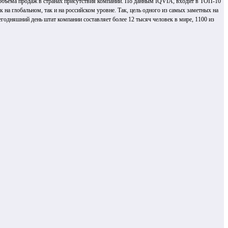
объема продаж в странах присутствия компании. По данным IQVIA, входит в ТОП-10
на глобальном, так и на российском уровне. Так, цель одного из самых заметных на
одняшний день штат компании составляет более 12 тысяч человек в мире, 1100 из