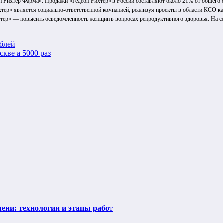
 Рихтер Фарма». Продажи «Гедеон Рихтер» в России составляют около 21% от общего 
р» является социально-ответственной компанией, реализуя проекты в области КСО как 
ер» — повысить осведомленность женщин в вопросах репродуктивного здоровья. На сег
ублей
кве а 5000 раз
ени: технологии и этапы работ