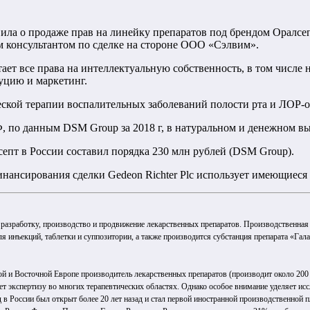
ила о продаже прав на линейку препаратов под брендом Оралсе
м консультантом по сделке на стороне ООО «Сэлвим».
тает все права на интеллектуальную собственность, в том числе
буцию и маркетинг.
ской терапии воспалительных заболеваний полости рта и ЛОР-
РФ, по данным DSM Group за 2018 г, в натуральном и денежном 
епт в России составил порядка 230 млн рублей (DSM Group).
 финансирования сделки Gedeon Richter Plc использует имеющиес
разработку, производство и продвижение лекарственных препаратов. Производственная
 инъекций, таблетки и суппозитории, а также производится субстанция препарата «Гала
 и Восточной Европе производитель лекарственных препаратов (производит около 200 
ет экспертизу во многих терапевтических областях. Однако особое внимание уделяет и
д в России был открыт более 20 лет назад и стал первой иностранной производственной 