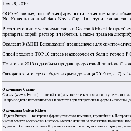
Ноя 28, 2019
ООО «Сэлвим», российская фармацевтическая компания, объяв
Plc. Инвестиционный банк Novus Capital выступил финансовы
В соответствии с условиями сделки Gedeon Richter Plc приобре
препарата: спрей, раствор и таблетки, а также права на дистри
Оралсепт® (МНН Бензидамин) предназначен для симптоматиче
Спрей входит в TOP 10 спреев и аэрозолей от боли в горле в 
По итогам 2018 года объем продаж продуктовой линейки Оралс
Ожидается, что сделка будет закрыта до конца 2019 года. Для
О компаним Cэлвим
Сэлвим (
www.salvim.ru
) — российская фармацевтическая компания, осуществляющая 
На производстве изготавливаются и фасуются три лекарственные формы – порошок для
О компании Gedeon Richter
«Гедеон Рихтер» — венгерская фармацевтическая компания, крупнейший в Центральной
миссия лежит в обеспечении высокого качества лечения на протяжении поколений, име
здоровья. В активах компании 9 производственных и исследовательских центров, заво