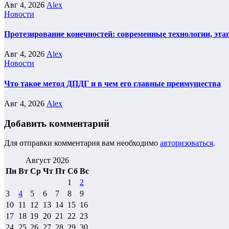
Авг 4, 2026
Alex
Новости
Протезирование конечностей: современные технологии, эта
Авг 4, 2026
Alex
Новости
Что такое метод ДПДГ и в чем его главные преимущества
Авг 4, 2026
Alex
Добавить комментарий
Для отправки комментария вам необходимо
авторизоваться
.
Август 2026
Пн
Вт
Ср
Чт
Пт
Сб
Вс
1
2
3
4
5
6
7
8
9
10
11
12
13
14
15
16
17
18
19
20
21
22
23
24
25
26
27
28
29
30