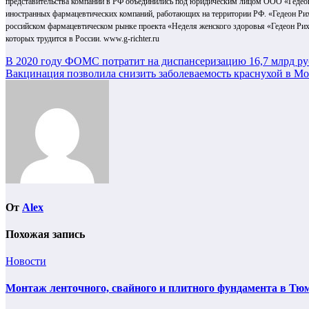
представительства компании в РФ объединились под юридическим лицом ООО «Гедеон
иностранных фармацевтических компаний, работающих на территории РФ. «Гедеон Рихте
российском фармацевтическом рынке проекта «Неделя женского здоровья «Гедеон Рихт
которых трудится в России. www.g-richter.ru
Навигация
В 2020 году ФОМС потратит на диспансеризацию 16,7 млрд р
Вакцинация позволила снизить заболеваемость краснухой в Мос
по
записям
От
Alex
Похожая запись
Новости
Монтаж ленточного, свайного и плитного фундамента в Тюм