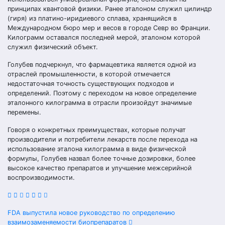
принципах квантовой физики. Ранее эталоном служил цилиндр
(гиря) из платино-иридиевого сплава, хранящийся в
Международном бюро мер и весов в городе Севр во Франции.
Килограмм оставался последней мерой, эталоном которой
служил физический объект.
Голубев подчеркнул, что фармацевтика является одной из
отраслей промышленности, в которой отмечается
недостаточная точность существующих подходов и
определений. Поэтому с переходом на новое определение
эталонного килограмма в отрасли произойдут значимые
перемены.
Говоря о конкретных преимуществах, которые получат
производители и потребители лекарств после перехода на
использование эталона килограмма в виде физической
формулы, Голубев назвал более точные дозировки, более
высокое качество препаратов и улучшение межсерийной
воспроизводимости.
Навигация
FDA выпустила новое руководство по определению
взаимозаменяемости биопрепаратов