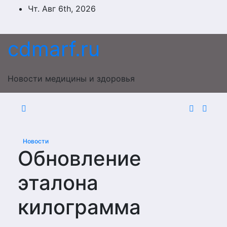
Перейти
Чт. Авг 6th, 2026
к
содержимому
cdmarf.ru
Новости медицины и здоровья
Новости
Обновление
эталона
килограмма