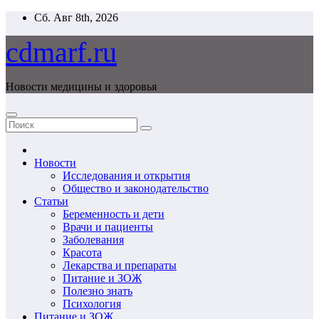
Перейти
Сб. Авг 8th, 2026
к
содержимому
cdmarf.ru
Новости медицины и здоровья
Новости
Исследования и открытия
Общество и законодательство
Статьи
Беременность и дети
Врачи и пациенты
Заболевания
Красота
Лекарства и препараты
Питание и ЗОЖ
Полезно знать
Психология
Питание и ЗОЖ