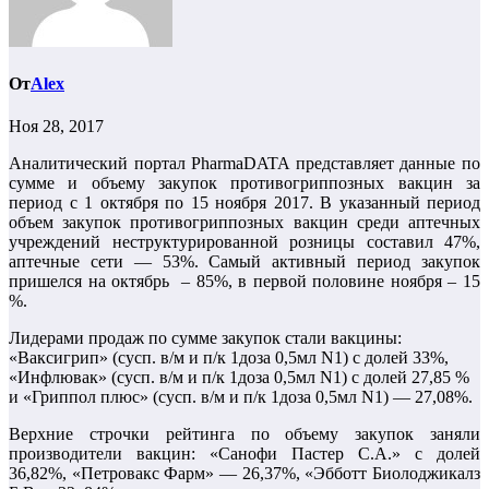
От
Alex
Ноя 28, 2017
Аналитический портал PharmaDATA представляет данные по
сумме и объему закупок противогриппозных вакцин за
период с 1 октября по 15 ноября 2017. В указанный период
объем закупок противогриппозных вакцин среди аптечных
учреждений неструктурированной розницы составил 47%,
аптечные сети — 53%. Самый активный период закупок
пришелся на октябрь – 85%, в первой половине ноября – 15
%.
Лидерами продаж по сумме закупок стали вакцины:
«Ваксигрип» (сусп. в/м и п/к 1доза 0,5мл N1) с долей 33%,
«Инфлювак» (сусп. в/м и п/к 1доза 0,5мл N1) с долей 27,85 %
и «Гриппол плюс» (сусп. в/м и п/к 1доза 0,5мл N1) — 27,08%.
Верхние строчки рейтинга по объему закупок заняли
производители вакцин: «Санофи Пастер С.А.» с долей
36,82%, «Петровакс Фарм» — 26,37%, «Эбботт Биолоджикалз