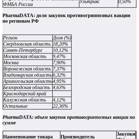
Ультрикс
0,50%
ФМБА России
PharmaDATA: доля закупок противогриппозных вакцин
по регионам РФ
Регион
Доля (%)
Свердловская область
18,20%
Санкт-Петербург
10,12%
Московская область
9,47%
Москва
7,90%
Воронежская область
7,37%
Владимирская область
6,32%
Архангельская область
4,95%
Белгородская область
4,63%
Краснодарский край
Калужская область
4,12%
Остальные
22,36%
PharmaDATA: объем закупок противогриппозных вакцин по
сумме
Закупки
Наименование товара
Производитель