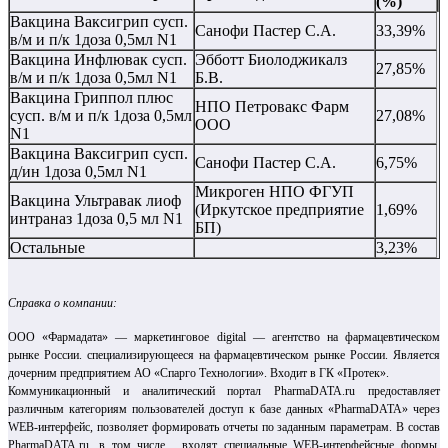
(%)
Вакцина Ваксигрип сусп.
Санофи Пастер С.А.
33,39%
в/м и п/к 1доза 0,5мл N1
Вакцина Инфлювак сусп.
Эбботт Биолоджикалз
27,85%
в/м и п/к 1доза 0,5мл N1
Б.В.
Вакцина Гриппол плюс
НПО Петровакс Фарм
сусп. в/м и п/к 1доза 0,5мл
27,08%
ООО
N1
Вакцина Ваксигрип сусп.
Санофи Пастер С.А.
6,75%
д/ин 1доза 0,5мл N1
Микроген НПО ФГУП
Вакцина Ультравак лиоф
(Иркутское предприятие
1,69%
интраназ 1доза 0,5 мл N1
БП)
Остальные
3,23%
Справка о компании:
ООО «Фармадата» — маркетинговое digital — агентство на фармацевтическом
рынке России. специализирующееся на фармацевтическом рынке России. Является
дочерним предприятием АО «Спарго Технологии». Входит в ГК «Протек».
Коммуникационный и аналитический портал PharmaDATA.ru предоставляет
различным категориям пользователей доступ к базе данных «PharmaDATA» через
WEB-интерфейс, позволяет формировать отчеты по заданным параметрам. В состав
PharmaDATA.ru, в том числе, входят специальные WEB-интерфейсные формы,