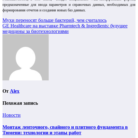
предназначенные для ввода параметров и справочных данных, необходимых для
формирования отчетов и создания новых баз данных.
Навигация
Мухи переносят больше бактерий, чем считалось
GE Healthcare на выставке Pharmtech & Ingredients: будущее
по
медицины за биотехнологиями
записям
От
Alex
Похожая запись
Новости
Монтаж ленточного, свайного и плитного фундамента в
Тюмени: технологии и этапы работ