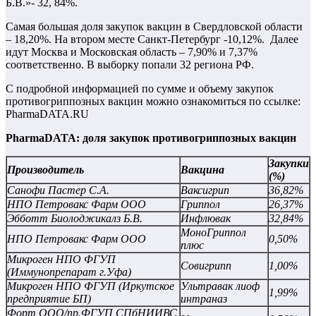
Б.В.»- 32, 84%.
Самая большая доля закупок вакцин в Свердловской области
– 18,20%. На втором месте Санкт-Петербург -10,12%. Далее
идут Москва и Московская область – 7,90% и 7,37%
соответственно. В выборку попали 32 региона РФ.
С подробной информацией по сумме и объему закупок
противогриппозных вакцин можно ознакомиться по ссылке:
PharmaDATA.RU
PharmaDATA: доля закупок противогриппозных вакцин
Закупки
Производитель
Вакцина
(%)
Санофи Пастер С.А.
Ваксигрип
36,82%
НПО Петровакс Фарм ООО
Гриппол
26,37%
Эбботт Биолоджикалз Б.В.
Инфлювак
32,84%
МоноГриппол
НПО Петровакс Фарм ООО
0,50%
плюс
Микроген НПО ФГУП
Совигрипп
1,00%
(Иммунопрепарат г.Уфа)
Микроген НПО ФГУП (Иркутское
Ультравак лиоф
1,99%
предприятие БП)
интраназ
Форт ООО/пр.ФГУП СПбНИИВС