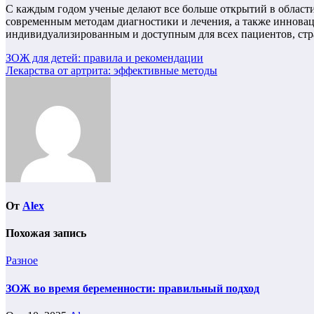
С каждым годом ученые делают все больше открытий в области
современным методам диагностики и лечения, а также иннова
индивидуализированным и доступным для всех пациентов, ст
Навигация
ЗОЖ для детей: правила и рекомендации
Лекарства от артрита: эффективные методы
по
записям
От
Alex
Похожая запись
Разное
ЗОЖ во время беременности: правильный подход