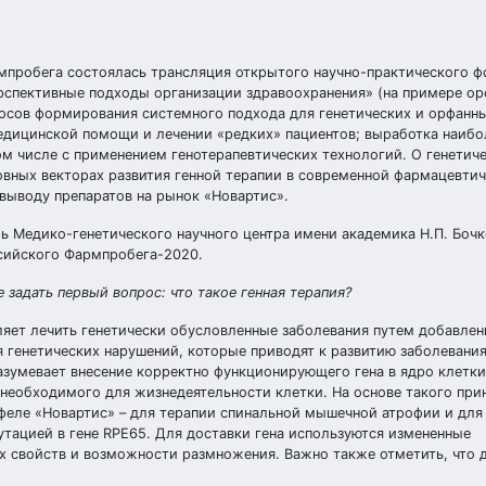
рмпробега состоялась трансляция открытого научно-практического 
ерспективные подходы организации здравоохранения» (на примере о
росов формирования системного подхода для генетических и орфанн
дицинской помощи и лечении «редких» пациентов; выработка наибо
м числе с применением генотерапевтических технологий. О генетич
овных векторах развития генной терапии в современной фармацевти
выводу препаратов на рынок «Новартис».
ь Медико-генетического научного центра имени академика Н.П. Бочк
ссийского Фармпробега-2020.
 задать первый вопрос: что такое генная терапия?
оляет лечить генетически обусловленные заболевания путем добавле
я генетических нарушений, которые приводят к развитию заболевания.
зумевает внесение корректно функционирующего гена в ядро клетки
 необходимого для жизнедеятельности клетки. На основе такого при
тфеле «Новартис» – для терапии спинальной мышечной атрофии и для
утацией в гене RPE65. Для доставки гена используются измененные
 свойств и возможности размножения. Важно также отметить, что д