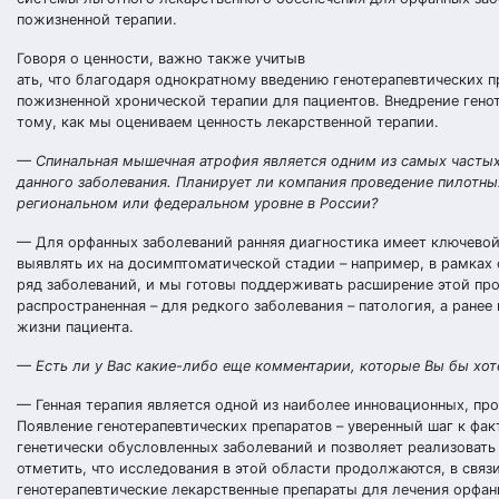
пожизненной терапии.
Говоря о ценности, важно также учитыв
ать, что благодаря однократному введению генотерапевтических 
пожизненной хронической терапии для пациентов. Внедрение гено
тому, как мы оцениваем ценность лекарственной терапии.
— Спинальная мышечная атрофия является одним из самых частых 
данного заболевания. Планирует ли компания проведение пилотны
региональном или федеральном уровне в России?
— Для орфанных заболеваний ранняя диагностика имеет ключевой 
выявлять их на досимптоматической стадии – например, в рамках
ряд заболеваний, и мы готовы поддерживать расширение этой про
распространенная – для редкого заболевания – патология, а ранее
жизни пациента.
— Есть ли у Вас какие-либо еще комментарии, которые Вы бы хот
— Генная терапия является одной из наиболее инновационных, пр
Появление генотерапевтических препаратов – уверенный шаг к фа
генетически обусловленных заболеваний и позволяет реализоват
отметить, что исследования в этой области продолжаются, в связ
генотерапевтические лекарственные препараты для лечения орфан