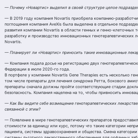
— Почему «Новартис» выделил в своей структуре целое подразделе
— В 2019 году компания Novartis приобрела компанию-разработчи
поглощения компания AveXis была выделена в отдельное подразделе
развития компании Novartis в области генных и генно-клеточных т
разработку и производство инновационных генотерапевтических л
Novartis.
— Планирует ли «Новартис» приносить такие инновационные лека
— Компания подала досье на регистрацию двух генотерапевтичес
Федерации в июле 2020-го года.
В портфеле у компании Novartis Gene Therapies есть несколько ге
том числе препараты для лечения синдрома Ретта, бокового амио
препараты сначала должны пройти соответствующие стадии докли
безопасность. Компания нацелена на то, чтобы привносить иннов
— Как Вы видите себе возмещение генотерапевтических лекарстве
связанной с этим?
— Появление в мире генотерапевтических препаратов предоставил
стоимости за единицу или курс, потому что такие категории непри
пациента, системы здравоохранения и общества. Смена категории 
системы льготного лекарственного обеспечения для орфанных заб