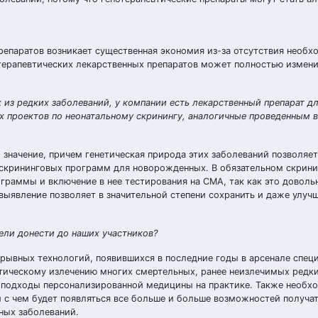
препаратов возникает существенная экономия из-за отсутствия необ
терапевтических лекарственных препаратов может полностью измени
из редких заболеваний, у компании есть лекарственный препарат д
х проектов по неонатальному скринингу, аналогичные проведенным в
значение, причем генетическая природа этих заболеваний позволяе
 скрининговых программ для новорожденных. В обязательном скрини
граммы и включение в нее тестирования на СМА, так как это доволь
 выявление позволяет в значительной степени сохранить и даже улуч
ели донести до наших участников?
орывных технологий, появившихся в последние годы в арсенале спец
ктическому излечению многих смертельных, ранее неизлечимых редк
ь подходы персонализированной медицины на практике. Также необх
и с чем будет появляться все больше и больше возможностей получа
ных заболеваний.