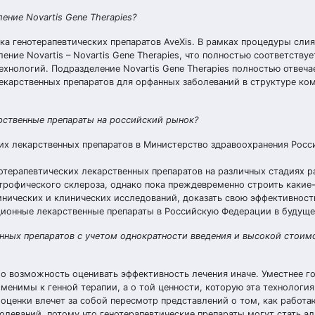
ние Novartis Gene Therapies?
ка генотерапевтических препаратов AveXis. В рамках процедуры слия
ние Novartis – Novartis Gene Therapies, что полностью соответствуе
ехнологий. Подразделение Novartis Gene Therapies полностью отвеча
екарственных препаратов для орфанных заболеваний в структуре ко
рственные препараты на российский рынок?
ких лекарственных препаратов в Министерство здравоохранения Росс
нотерапевтических лекарственных препаратов на различных стадиях р
трофического склероза, однако пока преждевременно строить какие
нических и клинических исследований, доказать свою эффективност
ационные лекарственные препараты в Российскую Федерации в будуще
нных препаратов с учетом однократности введения и высокой стоим
о возможность оценивать эффективность лечения иначе. Уместнее го
менимы к генной терапии, а о той ценности, которую эта технология
оценки влечет за собой пересмотр представлений о том, как работаю
олеваний, потому что генотерапевтические препараты могут стать а