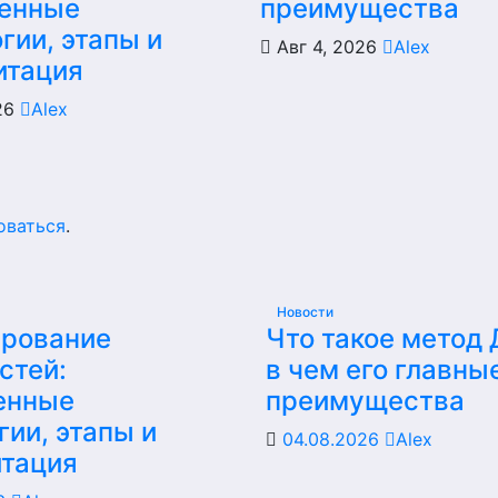
енные
преимущества
гии, этапы и
Авг 4, 2026
Alex
итация
026
Alex
оваться
.
Новости
ирование
Что такое метод
стей:
в чем его главны
енные
преимущества
гии, этапы и
04.08.2026
Alex
итация