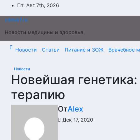
Перейти
Пт. Авг 7th, 2026
к
содержимому
cdmarf.ru
Новости медицины и здоровья
Новости
Статьи
Питание и ЗОЖ
Врачебное 
Новости
Новейшая генетика:
терапию
От
Alex
Дек 17, 2020