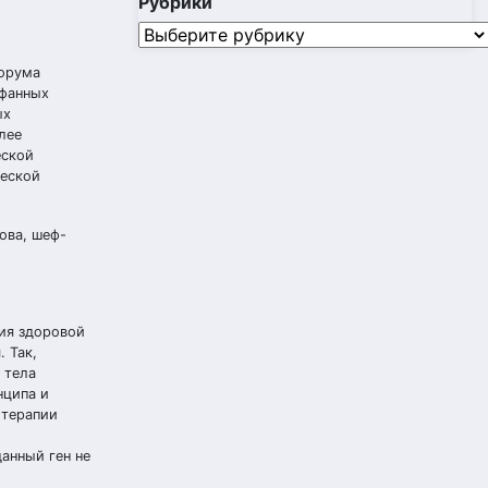
Рубрики
Рубрики
форума
рфанных
ых
лее
еской
ческой
ова, шеф-
ния здоровой
 Так,
 тела
нципа и
 терапии
анный ген не