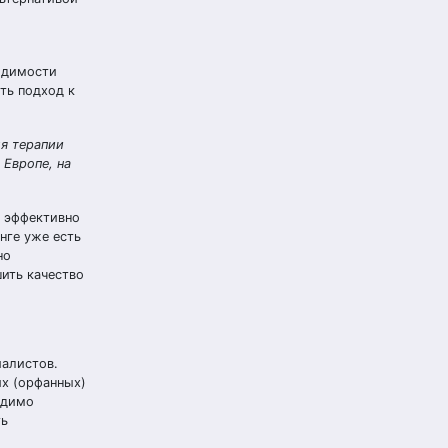
ходимости
ть подход к
ля терапии
 Европе, на
т эффективно
нге уже есть
но
шить качество
иалистов.
их (орфанных)
одимо
ть