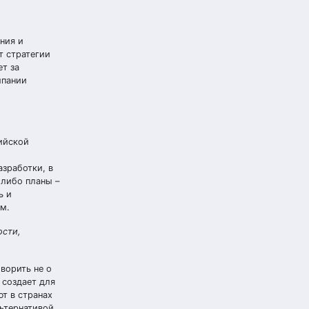
ния и
т стратегии
ет за
мпании
ийской
азработки, в
-либо планы –
ь и
м.
ости,
ворить не о
 создает для
т в странах
льтернативой