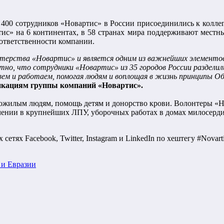
 400 сотрудников «Новартис» в России присоединились к коллег
тис» на 6 континентах, в 58 странах мира поддерживают местны
ответственности компании.
нтерства «Новартис» и является одним из важнейших элементо
иятно, что сотрудники «Новартис» из 35 городов России раздел
ем и работаем, помогая людям и воплощая в жизнь принципы О
икациям группы компаний «Новартис».
пожилым людям, помощь детям и донорство крови. Волонтеры «Н
ечении в крупнейших ЛПУ, уборочных работах в домах милосерди
тях Facebook, Twitter, Instagram и LinkedIn по хештегу #Novar
 и Евразии