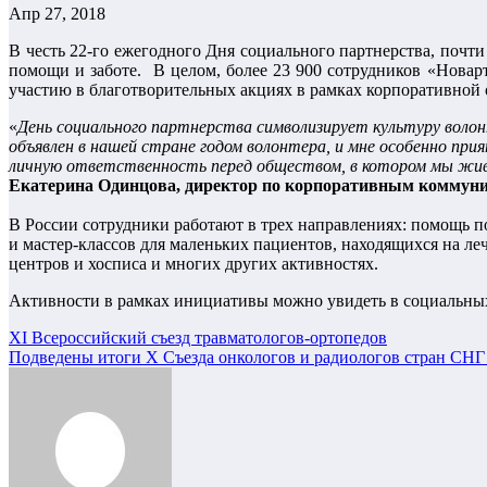
Апр 27, 2018
В честь 22-го ежегодного Дня социального партнерства, почти
помощи и заботе. В целом, более 23 900 сотрудников «Новар
участию в благотворительных акциях в рамках корпоративной 
«
День социального партнерства символизирует культуру воло
объявлен в нашей стране годом волонтера, и мне особенно пр
личную ответственность перед обществом, в котором мы жив
Екатерина Одинцова, директор по корпоративным коммун
В России сотрудники работают в трех направлениях: помощь 
и мастер-классов для маленьких пациентов, находящихся на л
центров и хосписа и многих других активностях.
Активности в рамках инициативы можно увидеть в социальных се
Навигация
XI Всероссийский съезд травматологов-ортопедов
Подведены итоги X Съезда онкологов и радиологов стран СНГ
по
записям