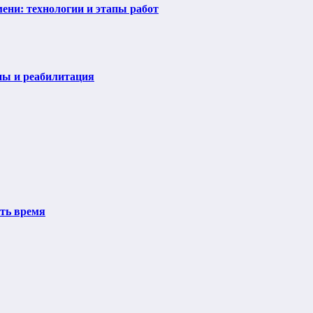
ени: технологии и этапы работ
пы и реабилитация
ить время