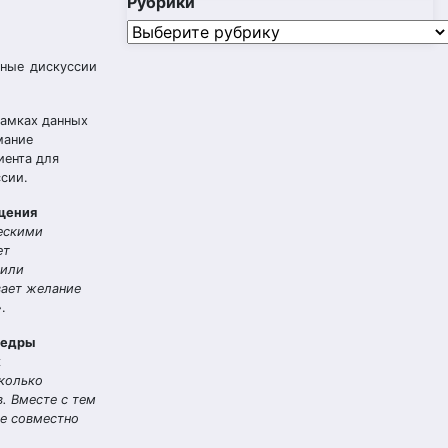
Рубрики
Рубрики
ьные дискуссии
рамках данных
мание
иента для
ссии.
щения
ческими
ет
 или
вает желание
».
федры
к
сколько
. Вместе с тем
же совместно