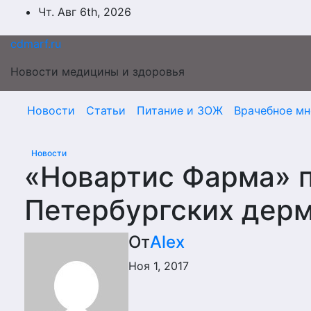
Перейти
Чт. Авг 6th, 2026
к
содержимому
cdmarf.ru
Новости медицины и здоровья
Новости
Статьи
Питание и ЗОЖ
Врачебное мн
Новости
«Новартис Фарма» п
Петербургских дерм
От
Alex
Ноя 1, 2017