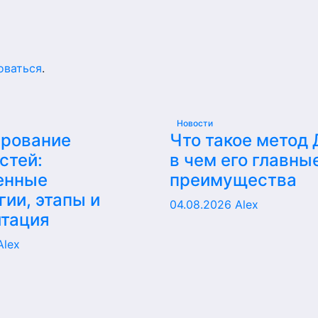
оваться
.
Новости
ирование
Что такое метод
стей:
в чем его главны
енные
преимущества
гии, этапы и
04.08.2026
Alex
итация
Alex