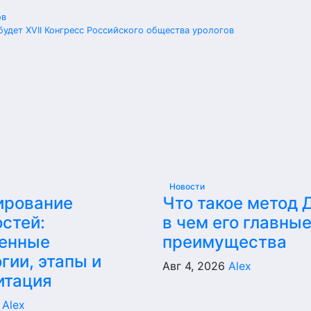
ов
будет XVII Конгресс Российского общества урологов
Новости
ирование
Что такое метод 
стей:
в чем его главны
енные
преимущества
гии, этапы и
Авг 4, 2026
Alex
итация
6
Alex