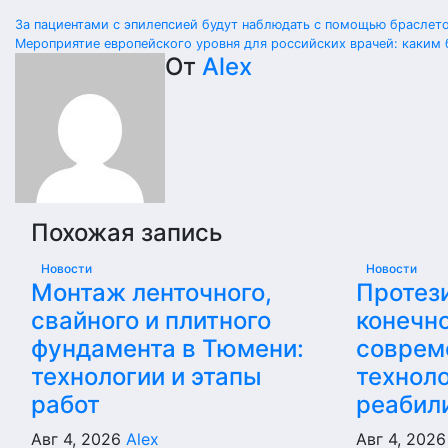
Навигация
За пациентами с эпилепсией будут наблюдать с помощью браслет
Мероприятие европейского уровня для российских врачей: каким 
по
От
Alex
записям
Похожая запись
Новости
Новости
Монтаж ленточного,
Протез
свайного и плитного
конечно
фундамента в Тюмени:
соврем
технологии и этапы
техноло
работ
реабил
Авг 4, 2026
Alex
Авг 4, 202