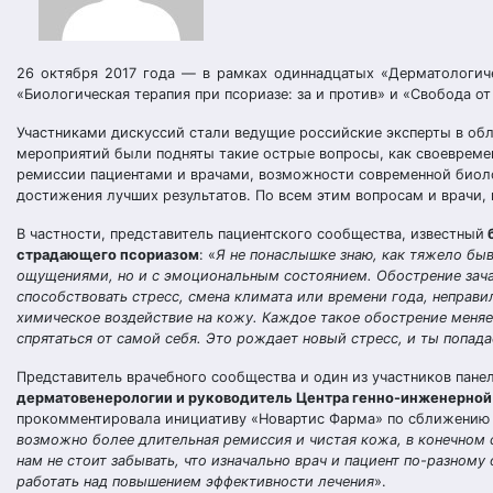
26 октября 2017 года ― в рамках одиннадцатых «Дерматологич
«Биологическая терапия при псориазе: за и против» и «Свобода от 
Участниками дискуссий стали ведущие российские эксперты в обл
мероприятий были подняты такие острые вопросы, как своевремен
ремиссии пациентами и врачами, возможности современной биоло
достижения лучших результатов. По всем этим вопросам и врачи,
В частности, представитель пациентского сообщества, известный
б
страдающего псориазом
: «
Я не понаслышке знаю, как тяжело быв
ощущениями, но и с эмоциональным состоянием. Обострение зача
способствовать стресс, смена климата или времени года, неправи
химическое воздействие на кожу. Каждое такое обострение меняе
спрятаться от самой себя. Это рождает новый стресс, и ты попад
Представитель врачебного сообщества и один из участников пан
дерматовенерологии и руководитель Центра генно-инженерной 
прокомментировала инициативу «Новартис Фарма» по сближению п
возможно более длительная ремиссия и чистая кожа, в конечном с
нам не стоит забывать, что изначально врач и пациент по-разному 
работать над повышением эффективности лечения
».