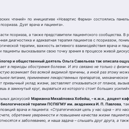
еских чтений» по инициативе «Новартис Фарма» состоялись панел
псориаза. Дуэт врача и пациента».
асти псориаза, а также представители пациентского сообщества. В 
ная диагностика и адекватная терапия пациентов с псориазом, пони
гической терапии, важность активного взаимодействия врача и пац
 и пациенты высказывали свою точку зрения в процессе живой диску
логер и общественный деятель Ольга Савельева
так описала ощу
ает в периоды обострения болезни. И это связано не только с физи
стую возникает без всякой видимой причины, а иной раз этому мож
льное питание, применение лекарственных препаратов, механическое
т привычный уклад жизни, заставляет отказываться от планов, вызы
аешь в замкнутый круг, вырваться из которого стоит больших усилий
ельных дискуссий
Марианна Михайловна Хобейш, – к.м.н., доцент ка
биологической терапии ПСПбГМУ им. академика И. П. Павлова
, та
озиций врача и пациента: «
Стратегическая цель у нас одна – это на
чете, обретение уверенности и повышение качества жизни пациентов
относятся к заболеванию, и наша задача – слышать друг друга, а так