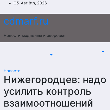
Перейти
Сб. Авг 8th, 2026
к
содержимому
cdmarf.ru
Новости медицины и здоровья
Новости
Нижегородцев: надо
усилить контроль
взаимоотношений