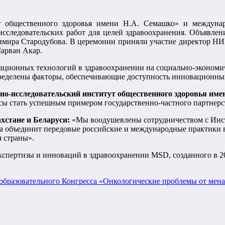
 общественного здоровья имени Н.А. Семашко» и междуна
сследовательских работ для целей здравоохранения. Объявлен
димира Стародубова. В церемонии приняли участие директор НИ
Марван Акар.
вационных технологий в здравоохранении на социально-экономич
ределены факторы, обеспечивающие доступность инновационны
исследовательский институт общественного здоровья име
сы стать успешным примером государственно-частного партнерст
стане и Беларуси:
«Мы воодушевлены сотрудничеством с Инст
та объединит передовые российские и международные практики в
я страны».
кспертизы и инноваций в здравоохранении MSD, созданного в 20
-образовательного Конгресса «Онкологические проблемы от мен