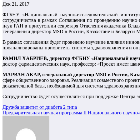
Дек 21, 2017
ФГБНУ «Национальный научно-исследовательский институт
сотрудничества в рамках Соглашения по проведению научно-и
наук РАН в присутствии секретаря Отделения академика Вла
генеральный директор MSD в России, Казахстане и Беларуси 
В рамках соглашения будет проведено изучение влияния инно
проанализированы приоритеты системы здравоохранения и оп
РАМИЛ ХАБРИЕВ, директор ФГБНУ «Национальный научно-
доктор фармацевтических наук, профессор: «Проект имеет шан
МАРВАН АКАР, генеральный директор MSD в России, Казах
сфере общественного здоровья. Реализация совместного проек
доказательной базы, необходимой для системы здравоохранени
Сотрудничество будет осуществляться при поддержке Центра э
Навигация
Дружба защитит от диабета 2 типа
Предварительная научная программа II Национального научно
по
записям