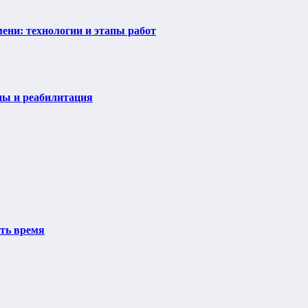
ени: технологии и этапы работ
пы и реабилитация
ить время