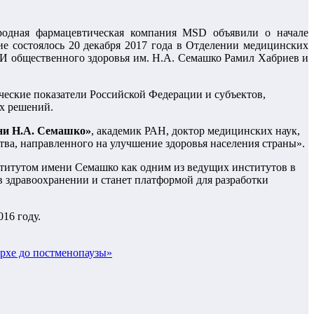
родная фармацевтическая компания MSD объявили о начале
ие состоялось 20 декабря 2017 года в Отделении медицинских
И общественного здоровья им. Н.А. Семашко Рамил Хабриев и
еские показатели Российской Федерации и субъектов,
х решений.
ни Н.А. Семашко»
, академик РАН, доктор медицинских наук,
ва, направленного на улучшение здоровья населения страны».
итутом имени Семашко как одним из ведущих институтов в
 здравоохранении и станет платформой для разработки
16 году.
архе до постменопаузы»