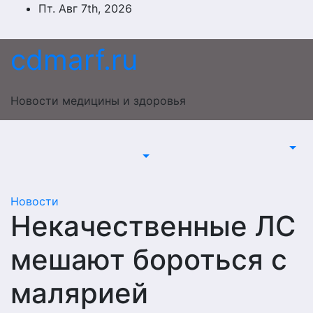
Перейти
Пт. Авг 7th, 2026
к
содержимому
cdmarf.ru
Новости медицины и здоровья
Новости
Некачественные ЛС
мешают бороться с
малярией