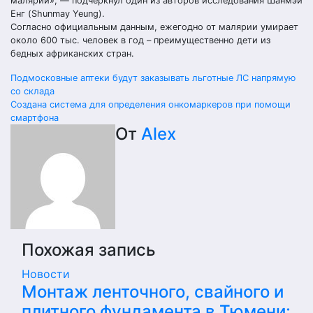
малярии», — подчеркнул один из авторов исследования Шанмэй
Енг (Shunmay Yeung).
Согласно официальным данным, ежегодно от малярии умирает
около 600 тыс. человек в год – преимущественно дети из
бедных африканских стран.
Навигация
Подмосковные аптеки будут заказывать льготные ЛС напрямую
со склада
по
Создана система для определения онкомаркеров при помощи
смартфона
записям
От
Alex
Похожая запись
Новости
Монтаж ленточного, свайного и
плитного фундамента в Тюмени: