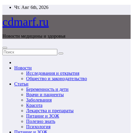
Перейти
Чт. Авг 6th, 2026
к
содержимому
cdmarf.ru
Новости медицины и здоровья
Новости
Исследования и открытия
Общество и законодательство
Статьи
Беременность и дети
Врачи и пациенты
Заболевания
Красота
Лекарства и препараты
Питание и ЗОЖ
Полезно знать
Психология
Питание и ЗОЖ