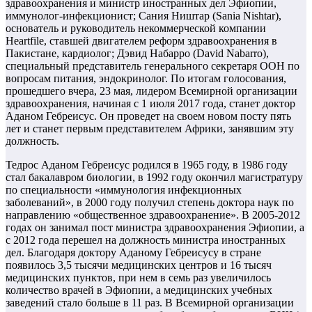
здравоохранения и министр иностранных дел Эфиопии,
иммунолог-инфекционист; Сания Ништар (Sania Nishtar),
основатель и руководитель некоммерческой компании
Heartfile, ставшей двигателем реформ здравоохранения в
Пакистане, кардиолог; Дэвид Набарро (David Nabarro),
специальный представитель генерального секретаря ООН по
вопросам питания, эндокринолог. По итогам голосования,
прошедшего вчера, 23 мая, лидером Всемирной организации
здравоохранения, начиная с 1 июля 2017 года, станет доктор
Аданом Гебреисус. Он проведет на своем новом посту пять
лет и станет первым представителем Африки, занявшим эту
должность.
Тедрос Аданом Гебреисус родился в 1965 году, в 1986 году
стал бакалавром биологии, в 1992 году окончил магистратуру
по специальности «иммунология инфекционных
заболеваний», в 2000 году получил степень доктора наук по
направлению «общественное здравоохранение». В 2005-2012
годах он занимал пост министра здравоохранения Эфиопии, а
с 2012 года перешел на должность министра иностранных
дел. Благодаря доктору Аданому Гебреисусу в стране
появилось 3,5 тысячи медицинских центров и 16 тысяч
медицинских пунктов, при нем в семь раз увеличилось
количество врачей в Эфиопии, а медицинских учебных
заведений стало больше в 11 раз. В Всемирной организации