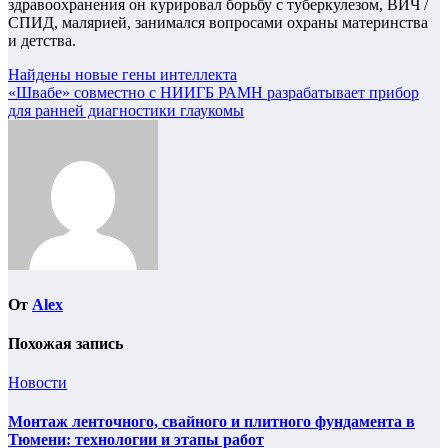
здравоохранения он курировал борьбу с туберкулезом, ВИЧ /
СПИД, малярией, занимался вопросами охраны материнства
и детства.
Навигация
Найдены новые гены интеллекта
«Швабе» совместно с НИИГБ РАМН разрабатывает прибор
по
для ранней диагностики глаукомы
записям
От
Alex
Похожая запись
Новости
Монтаж ленточного, свайного и плитного фундамента в
Тюмени: технологии и этапы работ