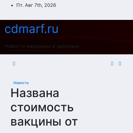
Перейти
Пт. Авг 7th, 2026
к
содержимому
cdmarf.ru
Новости медицины и здоровья
Новости
Названа
стоимость
вакцины от