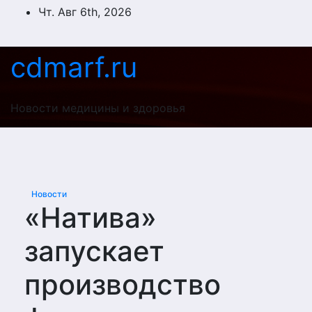
Перейти
Чт. Авг 6th, 2026
к
содержимому
cdmarf.ru
Новости медицины и здоровья
Новости
«Натива»
запускает
производство