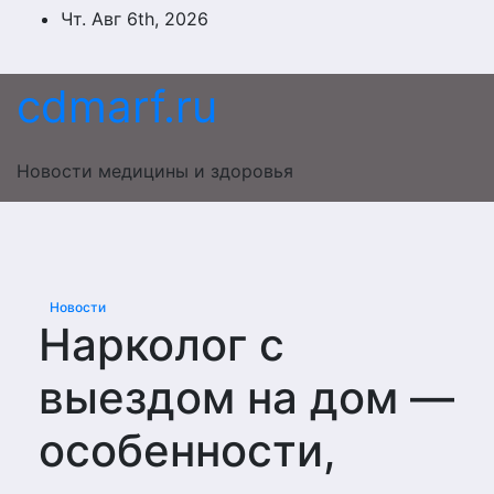
Перейти
Чт. Авг 6th, 2026
к
содержимому
cdmarf.ru
Новости медицины и здоровья
Новости
Нарколог с
выездом на дом —
особенности,