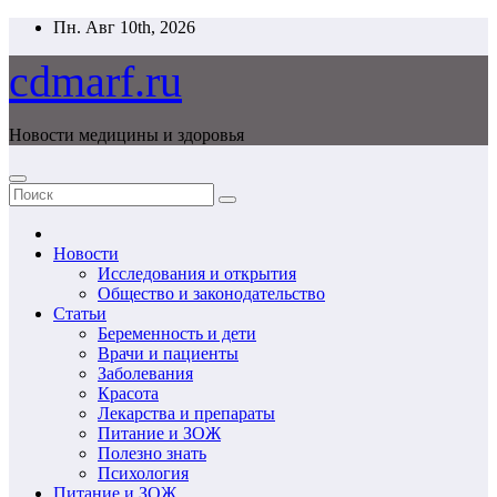
Перейти
Пн. Авг 10th, 2026
к
содержимому
cdmarf.ru
Новости медицины и здоровья
Новости
Исследования и открытия
Общество и законодательство
Статьи
Беременность и дети
Врачи и пациенты
Заболевания
Красота
Лекарства и препараты
Питание и ЗОЖ
Полезно знать
Психология
Питание и ЗОЖ