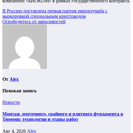
компанией «БИОКОМ» в рамках государственного контракта.
Навигация
В Россию поставлена первая партия эмицизумаба с
маркировкой специальным криптокодом
по
Освободитесь от зависимостей
записям
От
Alex
Похожая запись
Новости
Монтаж ленточного, свайного и плитного фундамента в
Тюмени: технологии и этапы работ
Авг 4, 2026
Alex