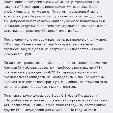
Постановление об исключении ФСИН из централизованных
закупок АРВ-препаратов, проводимых Минздравом, было
опубликовано в тот же день. При этом нормативный акт о
новом статусе «Нацимбио» отсутствует в открытом доступе,
т.к. документ имеет отметку «для служебного пользования» и
не подлежит публикации, поясняет издание со ссылкой на свои
источники в пресс-службе правительства РФ.
Постановление, о котором идет речь, вступило в силу 1 маярта
2019 года. Ранее в начале года Минздрав, в избежание
перебоев, закупил для ФСИН партию АРВ-преаратов на более
чем 634 млн руб.
По данным представителя «Коалиции по готовности к лечению»
Алексея Михайлова, серьезных перебоев с поставками АРВ-
препаратов в учрежденрия ФСИН в период, когда закупки
организовывал Минздрав, не наблюдались. Цены, по которым
ведомство закупает препараты у «Нацимбио», не отличаются от
цен в тендерах, проводимых министерством.
По мнению замгендиректора Stada CIS Ивана Глушкова, у
«Нацимбио» не возникнет сложностей с организацией поставок
АРВ-препаратов. Компания уже является единым поставщиком
других ЛС и медизделий для ФСИН. В 2018 году ФСИН и