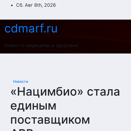
Перейти
Сб. Авг 8th, 2026
к
содержимому
cdmarf.ru
Новости медицины и здоровья
Новости
«Нацимбио» стала
единым
поставщиком