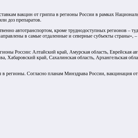
тавкам вакцин от гриппа в регионы России в рамках Националь
лн доз препаратов.
ственно автотранспортом, кроме труднодоступных регионов – т
 направлены в самые отдаленные и северные субъекты страны»,
ионы России: Алтайский край, Амурская область, Еврейская авт
а, Хабаровский край, Сахалинская область, Архангельская облас
ы в регионы. Согласно планам Минздрава России, вакцинация от