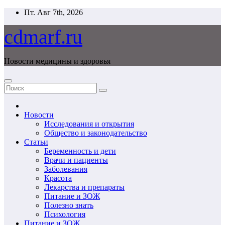
Перейти
Пт. Авг 7th, 2026
к
содержимому
cdmarf.ru
Новости медицины и здоровья
Новости
Исследования и открытия
Общество и законодательство
Статьи
Беременность и дети
Врачи и пациенты
Заболевания
Красота
Лекарства и препараты
Питание и ЗОЖ
Полезно знать
Психология
Питание и ЗОЖ