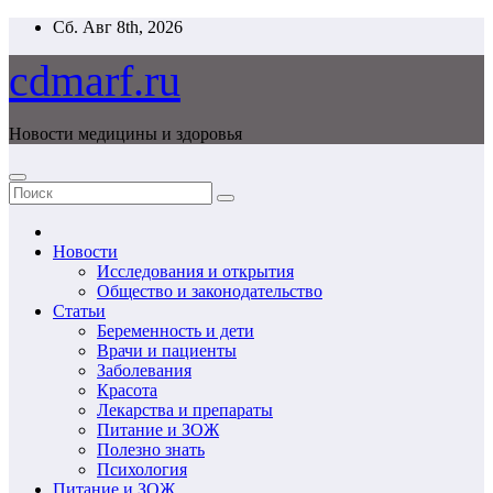
Перейти
Сб. Авг 8th, 2026
к
содержимому
cdmarf.ru
Новости медицины и здоровья
Новости
Исследования и открытия
Общество и законодательство
Статьи
Беременность и дети
Врачи и пациенты
Заболевания
Красота
Лекарства и препараты
Питание и ЗОЖ
Полезно знать
Психология
Питание и ЗОЖ