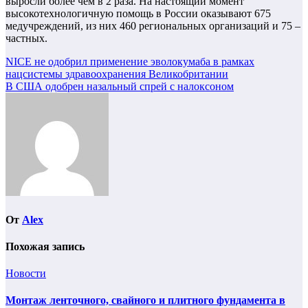
выросли более чем в 2 раза. На настоящий момент
высокотехнологичную помощь в России оказывают 675
медучреждений, из них 460 региональных организаций и 75 –
частных.
Навигация
NICE не одобрил применение эволокумаба в рамках
нацсистемы здравоохранения Великобритании
по
В США одобрен назальный спрей с налоксоном
записям
От
Alex
Похожая запись
Новости
Монтаж ленточного, свайного и плитного фундамента в