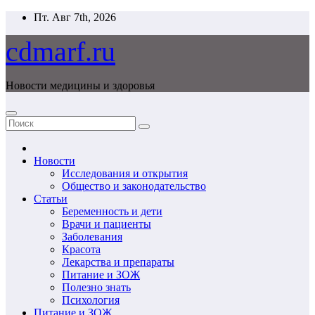
Перейти
Пт. Авг 7th, 2026
к
содержимому
cdmarf.ru
Новости медицины и здоровья
Новости
Исследования и открытия
Общество и законодательство
Статьи
Беременность и дети
Врачи и пациенты
Заболевания
Красота
Лекарства и препараты
Питание и ЗОЖ
Полезно знать
Психология
Питание и ЗОЖ