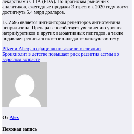
лекарствами США (FDA). По прогнозам рыночных
аналитиков, ежегодные продажи Энтресто к 2020 году могут
достигнуть 5,4 млрд долларов.
LCZ696 является ингибитором рецепторов ангиотензина-
неприлизина. Препарат способствует увеличению уровня
натрийуретиков и других вазоактивных пептидов, а также
подавляет ренин-ангиотензин-альдостероновую систему.
Навигация
Pfizer и Allergan официально заявили о слиянии
Бронхиолит в детстве повышает риск развития астмы во
по
взрослом возрасте
записям
От
Alex
Похожая запись