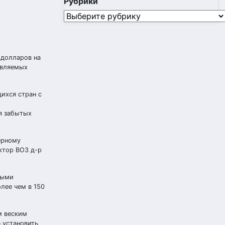
Рубрики
Рубрики
 долларов на
авляемых
ихся стран с
я забытых
ерному
ктор ВОЗ д-р
мыми
лее чем в 150
м веским
 установить