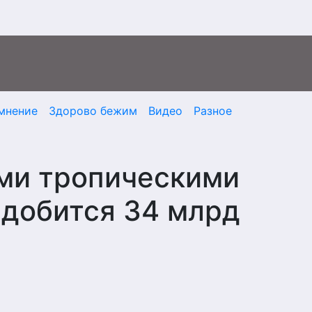
мнение
Здорово бежим
Видео
Разное
ми тропическими
адобится 34 млрд