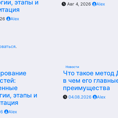
гии, этапы и
Авг 4, 2026
Alex
итация
026
Alex
оваться
.
Новости
ирование
Что такое метод
стей:
в чем его главны
енные
преимущества
гии, этапы и
04.08.2026
Alex
итация
26
Alex