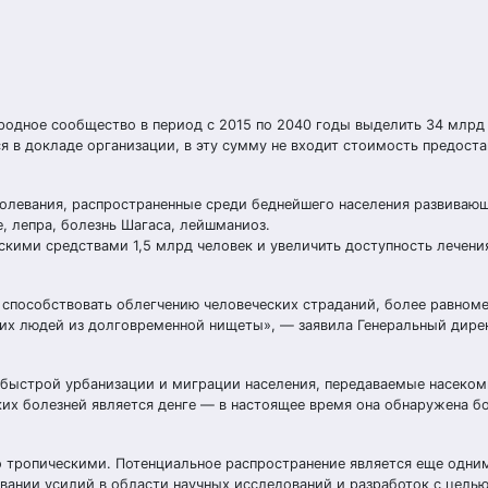
родное сообщество в период с 2015 по 2040 годы выделить 34 млрд
я в докладе организации, в эту сумму не входит стоимость предост
олевания, распространенные среди беднейшего населения развивающ
, лепра, болезнь Шагаса, лейшманиоз.
кими средствами 1,5 млрд человек и увеличить доступность лечени
способствовать облегчению человеческих страданий, более равном
х людей из долговременной нищеты», — заявила Генеральный дире
, быстрой урбанизации и миграции населения, передаваемые насеко
их болезней является денге — в настоящее время она обнаружена бо
о тропическими. Потенциальное распространение является еще одни
ании усилий в области научных исследований и разработок с целью