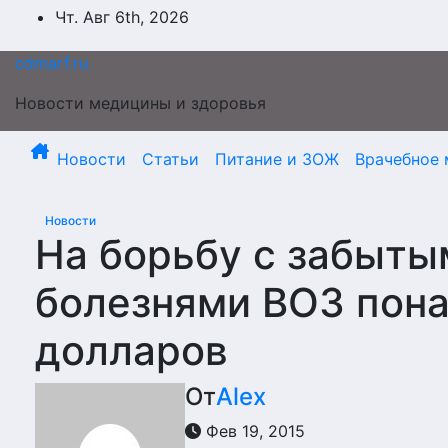
Перейти
Чт. Авг 6th, 2026
к
содержимому
cdmarf.ru
Новости медицины и здоровья
Новости
Статьи
Питание и ЗОЖ
Врачебное 
Новости
На борьбу с забыты
болезнями ВОЗ пон
долларов
От
Alex
Фев 19, 2015