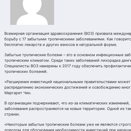
Всемирная организация здравоохранения (ВОЗ) призвала междуна
борьбу с 17 забытыми тропическими заболеваниями. Как говоритс
бесплатно лекарств и других взносов в натуральной форме.
Забытые тропические болезни – это в основном инфекционные заб
тропическим климатом. Среди таких заболеваний лихорадка денге
Специалисты ВОЗ намерены к 2017 году обеспечить профилактичес
тропических болезней.
«Расширение инвестиций национальными правительствами может 
распределению экономических достижений и освобождению многи
Маргарет Чен.
В организации подчеркивают, что из-за климатических изменений
заболевания распространяются на новые территории. Одной из так
странах.
«Некоторые забытые тропические болезни уже не являются строг
доводом для обоснования необходимости инвестиций при наращив