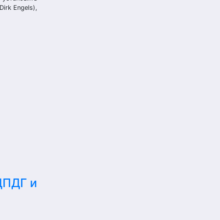
rk Engels),
ДПДГ и
е