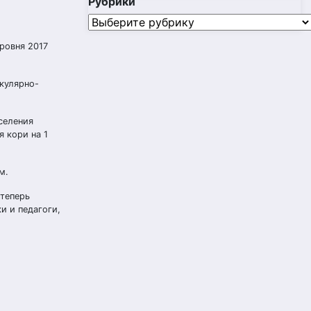
Рубрики
Рубрики
уровня 2017
кулярно-
селения
 кори на 1
м.
 теперь
и и педагоги,