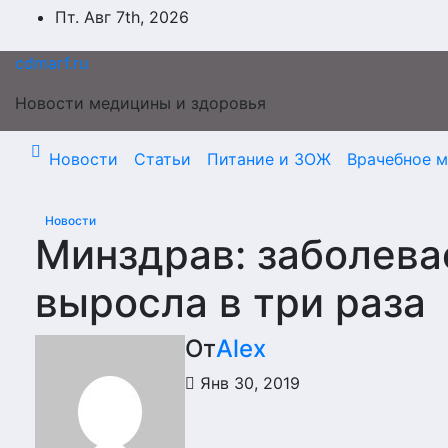
Перейти
Пт. Авг 7th, 2026
к
содержимому
cdmarf.ru
Новости медицины и здоровья
Новости
Статьи
Питание и ЗОЖ
Врачебное 
Новости
Минздрав: заболева
выросла в три раза
От
Alex
Янв 30, 2019