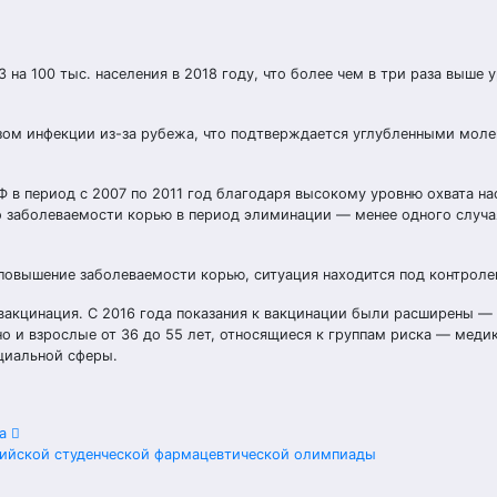
 на 100 тыс. населения в 2018 году, что более чем в три раза выше 
озом инфекции из-за рубежа, что подтверждается углубленными моле
 в период с 2007 по 2011 год благодаря высокому уровню охвата на
 заболеваемости корью в период элиминации — менее одного случая
 повышение заболеваемости корью, ситуация находится под контроле
вакцинация. С 2016 года показания к вакцинации были расширены —
о и взрослые от 36 до 55 лет, относящиеся к группам риска — медик
циальной сферы.
ра
ссийской студенческой фармацевтической олимпиады