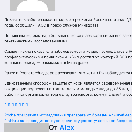
Показатель заболеваемости корью в регионах России составил 1,73
года, сообщили ТАСС в пресс-службе Минздрава.
По данным ведомства, «большинство случаев кори связаны с зав
генетическими исследованиями».
Самые низкие показатели заболеваемости корью наблюдались в РФ
профилактическими прививками. «Был достигнут критерий ВОЗ по
млн населения», — рассказали в Минздраве.
Ранее в Роспотребнадзоре рассказали, что хотя в РФ наблюдается
Единственным способом защиты от кори является своевременная 
вакцинации подлежат не только дети и молодые люди до 35 лет, н
работники организаций торговли, транспорта, коммунальной и со
Навигация
Roche прекратила исследования препарата от болезни Альцгейме
«Натива» проводит конкурс среди студентов-участников Всеро
по
От
Alex