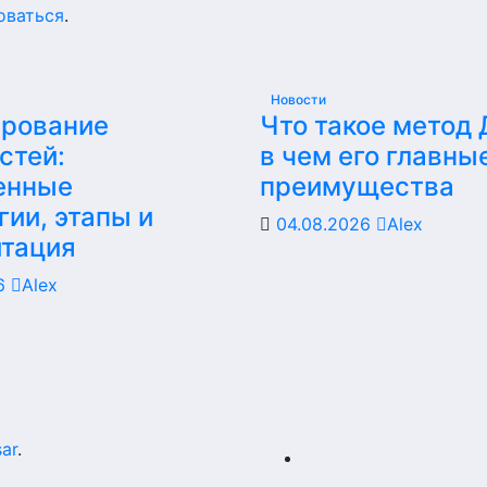
оваться
.
Новости
ирование
Что такое метод
стей:
в чем его главны
енные
преимущества
гии, этапы и
04.08.2026
Alex
итация
26
Alex
ar
.