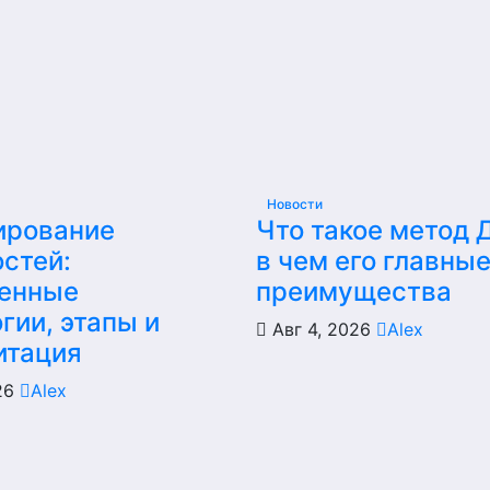
Новости
ирование
Что такое метод 
стей:
в чем его главны
енные
преимущества
гии, этапы и
Авг 4, 2026
Alex
итация
026
Alex