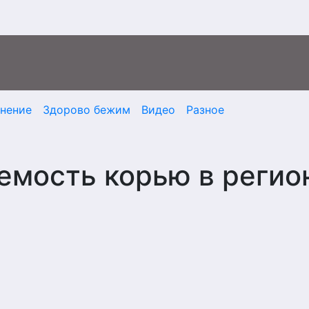
мнение
Здорово бежим
Видео
Разное
емость корью в регио