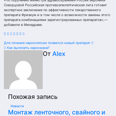
«По поручению министра здравоохранения России Вероники
Скворцовой Российская противоэпилептическая лига готовит
экспертное заключение по эффективности лекарственного
препарата Фризиум и в том числе о возможности замены этого
препарата комбинациями зарегистрированных препаратов»,—
добавили в Минздраве.
Навигация
Для лечения нарколепсии появился новый препарат
Как вылечить наркомана?
по
От
Alex
записям
Похожая запись
Новости
Монтаж ленточного, свайного и