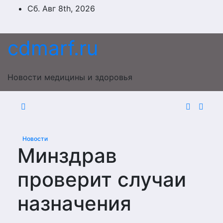
Перейти
Сб. Авг 8th, 2026
к
содержимому
cdmarf.ru
Новости медицины и здоровья
Новости
Минздрав
проверит случаи
назначения