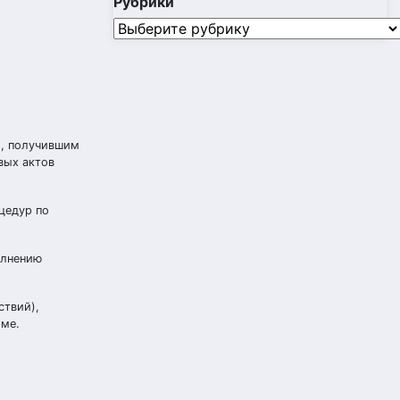
Рубрики
Рубрики
м, получившим
вых актов
цедур по
олнению
ствий),
рме.