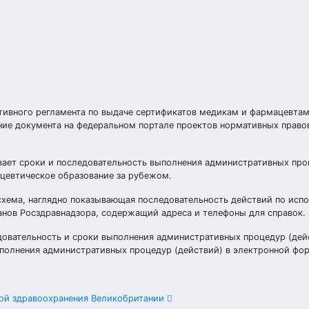
тивного регламента по выдаче сертификатов медикам и фармацевта
ние документа на федеральном портале проектов нормативных право
ливает сроки и последовательность выполнения административных про
цевтическое образование за рубежом.
схема, наглядно показывающая последовательность действий по исп
анов Росздравнадзора, содержащий адреса и телефоны для справок.
довательность и сроки выполнения административных процедур (дей
ыполнения административных процедур (действий) в электронной фо
мой здравоохранения Великобритании