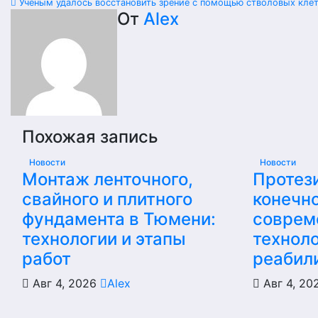
Ученым удалось восстановить зрение с помощью стволовых кле
по
От
Alex
записям
Похожая запись
Новости
Новости
Монтаж ленточного,
Протез
свайного и плитного
конечно
фундамента в Тюмени:
соврем
технологии и этапы
техноло
работ
реабил
Авг 4, 2026
Alex
Авг 4, 2