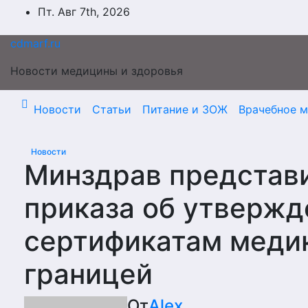
Перейти
Пт. Авг 7th, 2026
к
содержимому
cdmarf.ru
Новости медицины и здоровья
Новости
Статьи
Питание и ЗОЖ
Врачебное 
Новости
Минздрав представ
приказа об утвержд
сертификатам медик
границей
От
Alex