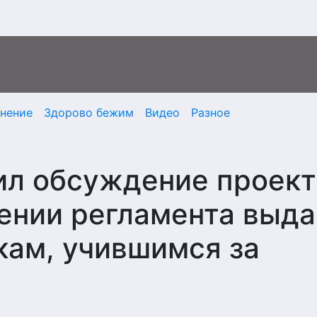
мнение
Здорово бежим
Видео
Разное
ил обсуждение проект
ении регламента выда
ам, учившимся за