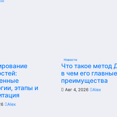
ток
Новости
ирование
Что такое метод 
стей:
в чем его главны
енные
преимущества
гии, этапы и
Авг 4, 2026
Alex
итация
026
Alex