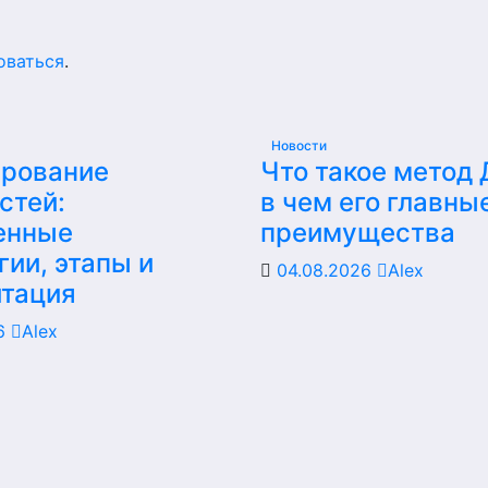
оваться
.
Новости
ирование
Что такое метод
стей:
в чем его главны
енные
преимущества
гии, этапы и
04.08.2026
Alex
итация
26
Alex