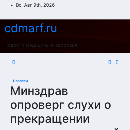
Перейти
Вс. Авг 9th, 2026
к
содержимому
cdmarf.ru
Новости медицины и здоровья
Новости
Минздрав
опроверг слухи о
прекращении