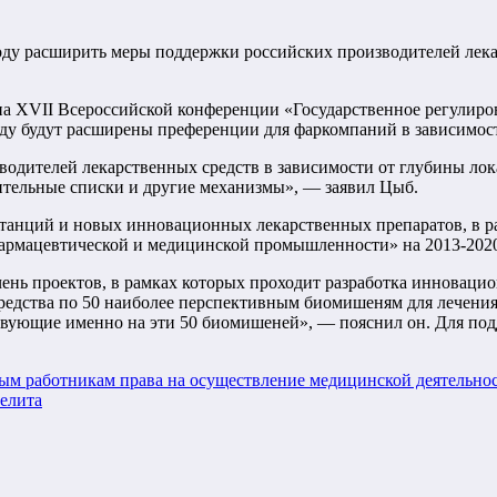
ду расширить меры поддержки российских производителей лекар
а XVII Всероссийской конференции «Государственное регулиров
у будут расширены преференции для фаркомпаний в зависимост
одителей лекарственных средств в зависимости от глубины лок
тельные списки и другие механизмы», — заявил Цыб.
бстанций и новых инновационных лекарственных препаратов, в 
армацевтической и медицинской промышленности» на 2013-2020
ень проектов, в рамках которых проходит разработка инноваци
редства по 50 наиболее перспективным биомишеням для лечени
твующие именно на эти 50 биомишеней», — пояснил он. Для по
ным работникам права на осуществление медицинской деятельно
иелита