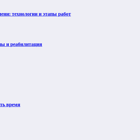
ени: технологии и этапы работ
пы и реабилитация
ить время