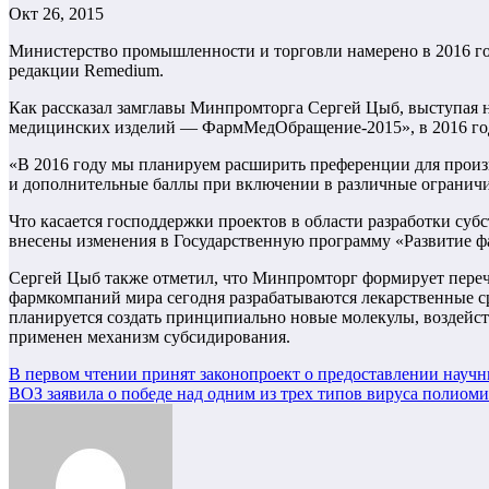
Окт 26, 2015
Министерство промышленности и торговли намерено в 2016 го
редакции Remedium.
Как рассказал замглавы Минпромторга Сергей Цыб, выступая н
медицинских изделий — ФармМедОбращение-2015», в 2016 год
«В 2016 году мы планируем расширить преференции для произв
и дополнительные баллы при включении в различные ограничи
Что касается господдержки проектов в области разработки су
внесены изменения в Государственную программу «Развитие ф
Сергей Цыб также отметил, что Минпромторг формирует переч
фармкомпаний мира сегодня разрабатываются лекарственные с
планируется создать принципиально новые молекулы, воздейс
применен механизм субсидирования.
Навигация
В первом чтении принят законопроект о предоставлении науч
ВОЗ заявила о победе над одним из трех типов вируса полиом
по
записям