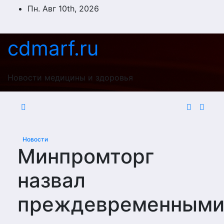
Перейти
Пн. Авг 10th, 2026
к
содержимому
cdmarf.ru
Новости медицины и здоровья
Новости
Минпромторг
назвал
преждевременным