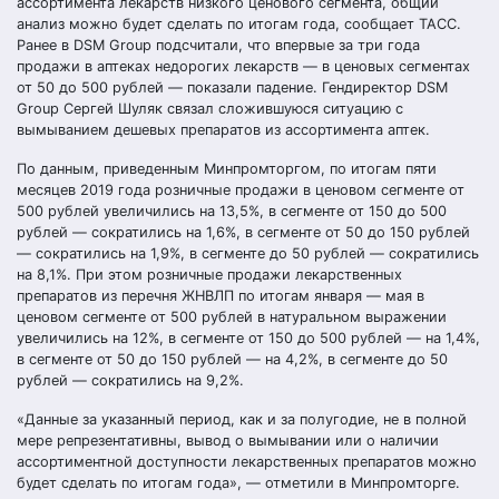
ассортимента лекарств низкого ценового сегмента, общий
анализ можно будет сделать по итогам года, сообщает ТАСС.
Ранее в DSM Group подсчитали, что впервые за три года
продажи в аптеках недорогих лекарств — в ценовых сегментах
от 50 до 500 рублей — показали падение. Гендиректор DSM
Group Сергей Шуляк связал сложившуюся ситуацию с
вымыванием дешевых препаратов из ассортимента аптек.
По данным, приведенным Минпромторгом, по итогам пяти
месяцев 2019 года розничные продажи в ценовом сегменте от
500 рублей увеличились на 13,5%, в сегменте от 150 до 500
рублей — сократились на 1,6%, в сегменте от 50 до 150 рублей
— сократились на 1,9%, в сегменте до 50 рублей — сократились
на 8,1%. При этом розничные продажи лекарственных
препаратов из перечня ЖНВЛП по итогам января — мая в
ценовом сегменте от 500 рублей в натуральном выражении
увеличились на 12%, в сегменте от 150 до 500 рублей — на 1,4%,
в сегменте от 50 до 150 рублей — на 4,2%, в сегменте до 50
рублей — сократились на 9,2%.
«Данные за указанный период, как и за полугодие, не в полной
мере репрезентативны, вывод о вымывании или о наличии
ассортиментной доступности лекарственных препаратов можно
будет сделать по итогам года», — отметили в Минпромторге.