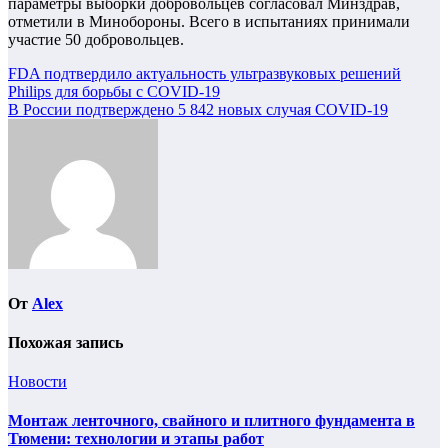
параметры выборки добровольцев согласовал Минздрав,
отметили в Минобороны. Всего в испытаниях принимали
участие 50 добровольцев.
Навигация
FDA подтвердило актуальность ультразвуковых решений
Philips для борьбы с COVID-19
по
В России подтверждено 5 842 новых случая COVID-19
записям
От
Alex
Похожая запись
Новости
Монтаж ленточного, свайного и плитного фундамента в
Тюмени: технологии и этапы работ