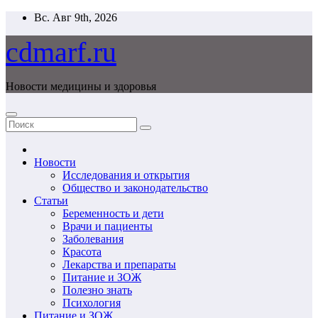
Перейти
Вс. Авг 9th, 2026
к
содержимому
cdmarf.ru
Новости медицины и здоровья
Новости
Исследования и открытия
Общество и законодательство
Статьи
Беременность и дети
Врачи и пациенты
Заболевания
Красота
Лекарства и препараты
Питание и ЗОЖ
Полезно знать
Психология
Питание и ЗОЖ