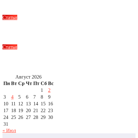
Мар 20, 2023
Alex
Статьи
Микропкапсульное наращивание волос
Окт 13, 2022
Alex
Статьи
Какую коляску выбрать для ребенка
Окт 13, 2022
Alex
Август 2026
Пн
Вт
Ср
Чт
Пт
Сб
Вс
1
2
3
4
5
6
7
8
9
10
11
12
13
14
15
16
17
18
19
20
21
22
23
24
25
26
27
28
29
30
31
« Июл