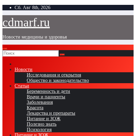
Перейти
Сб. Авг 8th, 2026
к
содержимому
cdmarf.ru
Новости медицины и здоровья
Новости
Исследования и открытия
Общество и законодательство
Статьи
Беременность и дети
Врачи и пациенты
Заболевания
Красота
Лекарства и препараты
Питание и ЗОЖ
Полезно знать
Психология
Питание и ЗОЖ