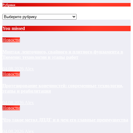
Рубрики
Рубрики
You missed
Новости
Монтаж ленточного, свайного и плитного фундамента в
Тюмени: технологии и этапы работ
04.08.2026
Alex
Новости
Протезирование конечностей: современные технологии,
этапы и реабилитация
04.08.2026
Alex
Новости
Что такое метод ДПДГ и в чем его главные преимущества
04.08.2026
Alex