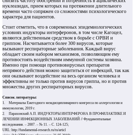
снизить частоту обострений и потребность в ациклических
нуклеазидах, прием которых на протяжении длительного
времени часто сопряжен со сложностями психологического
характера для пациентов.
Стоит отметить, что в современных эпидемиологических
условиях индукторы интерферонов, в том числе Кагоцел,
являются действенным средством в борьбе с ОРВИ и
гриппом. Насчитывается более 300 вирусов, которые
вызывают респираторные заболевания. Каждый вирус
обладает своим набором механизмов, позволяющим ему
противостоять воздействиям иммунной системы хозяина.
Именно при помощи противовирусных препаратов
непрямого действия можно защититься от инфекций, так как
они оказывают воздействие на весь организм человека и
эффективны не только против вирусов гриппа, но и против
множества других респираторных вирусов.
Список литературы:
1. Материалы Ежегодного междисциплинарного конгресса по аллергологии и
иммунологии, 2019 г.
2. Парахонский А.П. ИНДУКТОРЫ ИНТЕРФЕРОНА В ПРОФИЛАКТИКЕ И
ЛЕЧЕНИИ ИНФЕКЦИОННЫХ ЗАБОЛЕВАНИЙ // Фундаментальные
исследования. – 2007. – № 11. – С. 124-125;
URL:
http://fundamental-research.ru/ru/articl