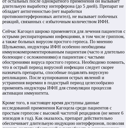
от остальных после однократного применения он вызывает
длительную выработку интерферона (до 5 дней). Препарат не
обладает антигенностью (нет выработки
противоинтерфероновых антител), не вызывает побочных
реакций, связанных с избыточным количеством ИФН.
Сейчас Кагоцел широко применяется для лечения пациентов с
острыми респираторными инфекциями, в том числе гриппом,
а также больных вирусом простого герпеса. По мнению
Шульженко, индукторы ИФН особенно необходимы
иммунокомпроментированным пациентам (часто и длительно
болеющие с осложнениями) и пациентам с частыми
обострениями вируса простого герпеса. Необходимо помнить,
что в острый период вирусной инфекции следует скорее
назначать препараты, способные подавлять вирусную
репликацию. После купирования острых явлений и
устранения виремии в подострый период целесообразно
применять индукторы ИФН для стимуляции процессов
активации иммунитета.
Кроме того, в настоящее время доступны данные
исследований применения Кагоцела среди пациентов с
простым герпесом с высокой частотой рецидивов (не менее 6
эпизодов в год). Как оказалось, препарат действительно
обеспечивает длительную индукцию интерферонов, позволяя