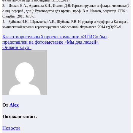
e/view?id=3798
(дата обращения: 31.05.2019).
3. Исаков В.А., Архипова Е.И., Исаков Д.В. Герпеcвирусные инфекции человека (2-
е изд. перераб., доп.): Руководство для врачей. проф. В.А. Исаков, редактор. СПб.:
СпецЛит; 2013. 670 с.
4. Зуйкова И.Н., Шульженко А.Е., Щубелко Р.В. Индуктор интерферона Кагоцел в
комплексной терапии герпесвирусных заболеваний. Фарматека. 2014 г.;(3):23–9.
Навигация
Благотворительный проект компании «ЭГИС» был
представлен на фотовыставке «Мы для людей»
по
Онлайн клуб
записям
От
Alex
Похожая запись
Новости