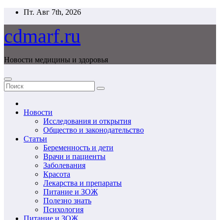
Перейти
Пт. Авг 7th, 2026
к
содержимому
cdmarf.ru
Новости медицины и здоровья
Новости
Исследования и открытия
Общество и законодательство
Статьи
Беременность и дети
Врачи и пациенты
Заболевания
Красота
Лекарства и препараты
Питание и ЗОЖ
Полезно знать
Психология
Питание и ЗОЖ