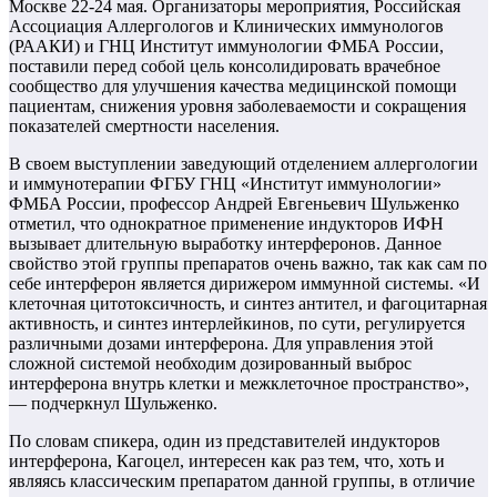
Москве 22-24 мая. Организаторы мероприятия, Российская
Ассоциация Аллергологов и Клинических иммунологов
(РААКИ) и ГНЦ Институт иммунологии ФМБА России,
поставили перед собой цель консолидировать врачебное
сообщество для улучшения качества медицинской помощи
пациентам, снижения уровня заболеваемости и сокращения
показателей смертности населения.
В своем выступлении заведующий отделением аллергологии
и иммунотерапии ФГБУ ГНЦ «Институт иммунологии»
ФМБА России, профессор Андрей Евгеньевич Шульженко
отметил, что однократное применение индукторов ИФН
вызывает длительную выработку интерферонов. Данное
свойство этой группы препаратов очень важно, так как сам по
себе интерферон является дирижером иммунной системы. «И
клеточная цитотоксичность, и синтез антител, и фагоцитарная
активность, и синтез интерлейкинов, по сути, регулируется
различными дозами интерферона. Для управления этой
сложной системой необходим дозированный выброс
интерферона внутрь клетки и межклеточное пространство»,
— подчеркнул Шульженко.
По словам спикера, один из представителей индукторов
интерферона, Кагоцел, интересен как раз тем, что, хоть и
являясь классическим препаратом данной группы, в отличие