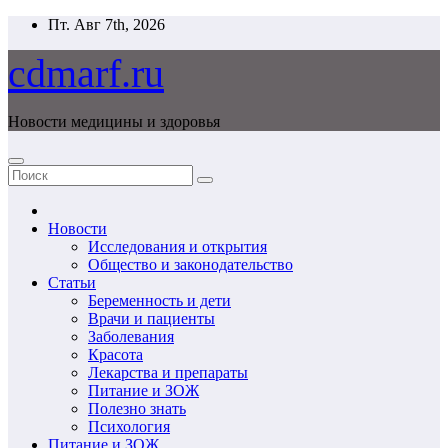
Перейти
Пт. Авг 7th, 2026
к
содержимому
cdmarf.ru
Новости медицины и здоровья
Новости
Исследования и открытия
Общество и законодательство
Статьи
Беременность и дети
Врачи и пациенты
Заболевания
Красота
Лекарства и препараты
Питание и ЗОЖ
Полезно знать
Психология
Питание и ЗОЖ