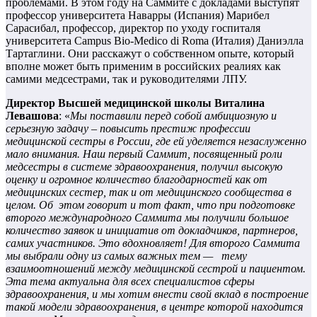
проблемами. В этом году на Саммите с докладами выступят
профессор университета Наварры (Испания) Марибел
Сарасибал, профессор, директор по уходу госпиталя
университета Campus Bio-Medico di Roma (Италия) Даниэлла
Тартаглини. Они расскажут о собственном опыте, который
вполне может быть применим в российских реалиях как
самими медсестрами, так и руководителями ЛПУ.
Директор Высшей медицинской школы Виталина
Левашова
: «
Мы поставили перед собой амбициозную и
серьезную задачу – повысить престиж профессии
медицинской сестры в России, где ей уделяется незаслуженно
мало внимания. Наш первый Саммит, посвященный роли
медсестры в системе здравоохранения, получил высокую
оценку и огромное количество благодарностей как от
медицинских сестер, так и от медицинского сообщества в
целом. Об этом говорит и тот факт, что при подготовке
второго международного Саммита мы получили большое
количество заявок и инициатив от докладчиков, партнеров,
самих участников. Это вдохновляет! Для второго Саммита
мы выбрали одну из самых важных тем — тему
взаимоотношений между медицинской сестрой и пациентом.
Эта тема актуальна для всех специалистов сферы
здравоохранения, и мы хотим внести свой вклад в построение
такой модели здравоохранения, в центре которой находится