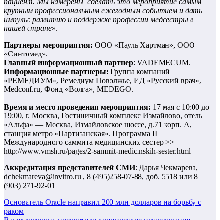
пациент. Мы намерены сделать это мероприятие самым
крупным профессиональным ежегодным событием и дать
импульс развитию и поддержке профессии медсестры в
нашей стране
».
Партнеры мероприятия:
ООО «Пауль Хартман», ООО
«Синтомед».
Главный информационный партнер
: VADEMEСUM.
Информационные партнеры:
Группа компаний
«РЕМЕДИУМ», Ремедиум Поволжье, ИД «Русский врач»,
Medconf.ru, Фонд «Волга», MEDEGO.
Время и место проведения мероприятия:
17 мая с 10:00 до
19:00, г. Москва, Гостиничный комплекс Измайлово, отель
«Альфа» — Москва, Измайловское шоссе, д.71 корп. А,
станция метро «Партизанская». Программа II
Международного саммита медицинских сестер >>
http://www.vmsh.ru/pages/2-sammit-medicinskih-sester.html
Аккредитация представителей СМИ
: Дарья Чекмарева,
dchekmareva@invitro.ru , 8 (495)258-07-88, доб. 5518 или 8
(903) 271-92-01
Навигация
Основатель Oracle направил 200 млн долларов на борьбу с
раком
по
Bayer досрочно прекратила клинические исследования