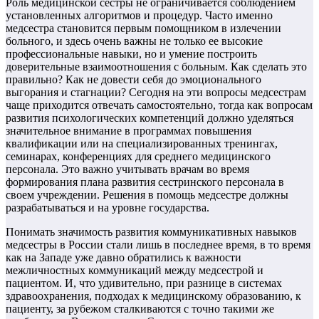
Роль медицинской сестры не ограничивается соблюдением
установленных алгоритмов и процедур. Часто именно
медсестра становится первым помощником в излечении
больного, и здесь очень важны не только ее высокие
профессиональные навыки, но и умение построить
доверительные взаимоотношения с больным. Как сделать это
правильно? Как не довести себя до эмоционального
выгорания и стагнации? Сегодня на эти вопросы медсестрам
чаще приходится отвечать самостоятельно, тогда как вопросам
развития психологических компетенций должно уделяться
значительное внимание в программах повышения
квалификации или на специализированных тренингах,
семинарах, конференциях для среднего медицинского
персонала. Это важно учитывать врачам во время
формирования плана развития сестринского персонала в
своем учреждении. Решения в помощь медсестре должны
разрабатываться и на уровне государства.
Понимать значимость развития коммуникативных навыков
медсестры в России стали лишь в последнее время, в то время
как на Западе уже давно обратились к важности
межличностных коммуникаций между медсестрой и
пациентом. И, что удивительно, при разнице в системах
здравоохранения, подходах к медицинскому образованию, к
пациенту, за рубежом сталкиваются с точно такими же