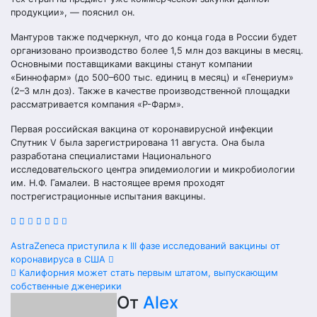
продукции», — пояснил он.
Мантуров также подчеркнул, что до конца года в России будет
организовано производство более 1,5 млн доз вакцины в месяц.
Основными поставщиками вакцины станут компании
«Биннофарм» (до 500–600 тыс. единиц в месяц) и «Генериум»
(2–3 млн доз). Также в качестве производственной площадки
рассматривается компания «Р-Фарм».
Первая российская вакцина от коронавирусной инфекции
Спутник V была зарегистрирована 11 августа. Она была
разработана специалистами Национального
исследовательского центра эпидемиологии и микробиологии
им. Н.Ф. Гамалеи. В настоящее время проходят
пострегистрационные испытания вакцины.
Навигация
AstraZeneca приступила к III фазе исследований вакцины от
коронавируса в США
по
Калифорния может стать первым штатом, выпускающим
собственные дженерики
записям
От
Alex