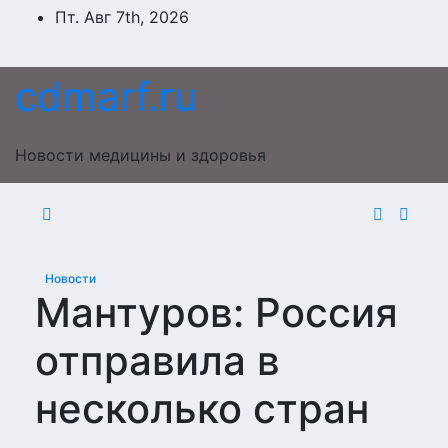
Перейти
Пт. Авг 7th, 2026
к
содержимому
cdmarf.ru
Новости медицины и здоровья
Новости
Мантуров: Россия
отправила в
несколько стран