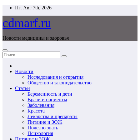
Перейти
Пт. Авг 7th, 2026
к
содержимому
cdmarf.ru
Новости медицины и здоровья
Новости
Исследования и открытия
Общество и законодательство
Статьи
Беременность и дети
Врачи и пациенты
Заболевания
Красота
Лекарства и препараты
Питание и ЗОЖ
Полезно знать
Психология
Питание и ЗОЖ