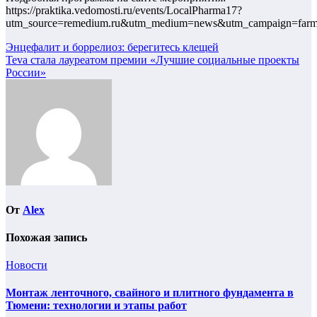
https://praktika.vedomosti.ru/events/LocalPharma17?
utm_source=remedium.ru&utm_medium=news&utm_campaign=far
Навигация
Энцефалит и боррелиоз: берегитесь клещей
Teva стала лауреатом премии «Лучшие социальные проекты
по
России»
записям
От
Alex
Похожая запись
Новости
Монтаж ленточного, свайного и плитного фундамента в
Тюмени: технологии и этапы работ