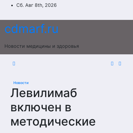
Перейти
Сб. Авг 8th, 2026
к
содержимому
cdmarf.ru
Новости медицины и здоровья
Новости
Левилимаб
включен в
методические