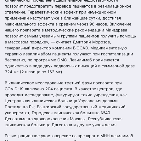
клинических проявлений дыхательной недостаточности
позволит предотвратить перевод пациентов в реанимационное
отделение. Терапевтический эффект при инъекционном
применении наступает уже в ближайшие сутки, достигая
максимального эффекта в среднем через 96 часов. Включение
нашего препарата в методические рекомендации Минздрава
позволит самым уязвимым группам пациентов получить помощь
в массовом порядке», — считает Дмитрий Морозов,
генеральный директор компании BIOCAD. Медикаментозную
терапию левилимабом пациенты получают при госпитализации
бесплатно, по программе ОМС. Левилимаб применяется
однократно в виде двух подкожных инъекций в суммарной дозе
324 мг (2 шприца по 162 мг).
В клиническое исследование третьей фазы препарата при
COVID-19 включено 204 пациента. В качестве центров, где
проходит исследование, фигурируют такие учреждения, как
Центральная клиническая больница Управления делами
Президента РФ, Башкирский государственный медицинский
университет, Городская клиническая больница №40
Департамента здравоохранения Москвы, Республиканская
клиническая больница Дагестана и другие учреждения.
Регистрационное удостоверение на препарат с МНН левилимаб