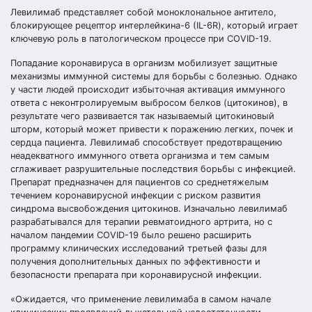
Левилимаб представляет собой моноклональное антитело,
блокирующее рецептор интерлейкина-6 (IL-6R), который играет
ключевую роль в патологическом процессе при COVID-19.
Попадание коронавируса в организм мобилизует защитные
механизмы иммунной системы для борьбы с болезнью. Однако
у части людей происходит избыточная активация иммунного
ответа с неконтролируемым выбросом белков (цитокинов), в
результате чего развивается так называемый цитокиновый
шторм, который может привести к поражению легких, почек и
сердца пациента. Левилимаб способствует предотвращению
неадекватного иммунного ответа организма и тем самым
сглаживает разрушительные последствия борьбы с инфекцией.
Препарат предназначен для пациентов со среднетяжелым
течением коронавирусной инфекции с риском развития
синдрома высвобождения цитокинов. Изначально левилимаб
разрабатывался для терапии ревматоидного артрита, но с
началом пандемии COVID-19 было решено расширить
программу клинических исследований третьей фазы для
получения дополнительных данных по эффективности и
безопасности препарата при коронавирусной инфекции.
«Ожидается, что применение левилимаба в самом начале