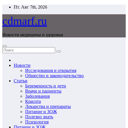
Перейти
Пт. Авг 7th, 2026
к
содержимому
cdmarf.ru
Новости медицины и здоровья
Новости
Исследования и открытия
Общество и законодательство
Статьи
Беременность и дети
Врачи и пациенты
Заболевания
Красота
Лекарства и препараты
Питание и ЗОЖ
Полезно знать
Психология
Питание и ЗОЖ