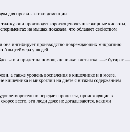
дям для профилактики деменции.
летчатку, они производят короткоцепочечные жирные кислоты,
кспериментах на мышах показала, что обладает свойством
ышей она ингибирует производство повреждающих микроглию
ью Альцгеймера у людей.
 Здесь-то и придет на помощь цепочка: клетчатка —> бутират —
ви, а также уровень воспаления в кишечнике и в мозге.
ие кишечника и микроглии на диете с низким содержанием
удовлетворительно передает процессы, происходящие в
скорее всего, эти люди даже не догадываются, какими