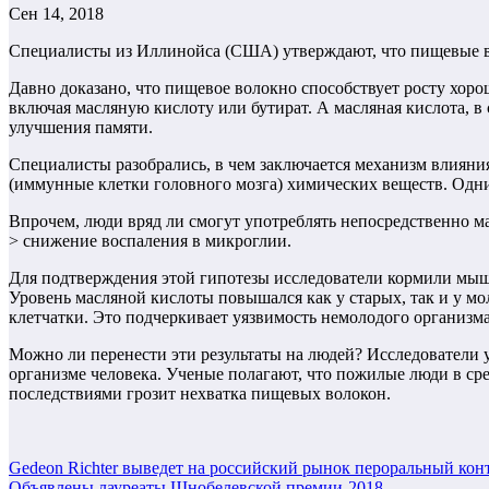
Сен 14, 2018
Специалисты из Иллинойса (США) утверждают, что пищевые во
Давно доказано, что пищевое волокно способствует росту хор
включая масляную кислоту или бутират. А масляная кислота, в
улучшения памяти.
Специалисты разобрались, в чем заключается механизм влиян
(иммунные клетки головного мозга) химических веществ. Одни
Впрочем, люди вряд ли смогут употреблять непосредственно ма
> снижение воспаления в микроглии.
Для подтверждения этой гипотезы исследователи кормили мыше
Уровень масляной кислоты повышался как у старых, так и у 
клетчатки. Это подчеркивает уязвимость немолодого организма
Можно ли перенести эти результаты на людей? Исследователи 
организме человека.
Ученые полагают, что пожилые люди в сре
последствиями грозит нехватка пищевых волокон.
Навигация
Gedeon Richter выведет на российский рынок пероральный кон
Объявлены лауреаты Шнобелевской премии-2018