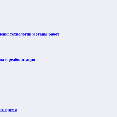
ени: технологии и этапы работ
пы и реабилитация
ить время