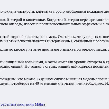
локна, в частности, клетчатка просто необходимы пожилым лю
оших бактерий в кишечнике. Когда эти бактерии переваривают к
 свою очередь, известна противовоспалительным эффектом и в э
ия этой жирной кислоты на память. Оказалось, что у старых м
м из этих веществ является интерлейкин-1, связанный с болезн
сляную кислоту из-за ее противного запаха прогорклого масла.
й пищевыми волокнами, а затем измеряли уровни бутирата в кро
молодых мышей.
Но только у старых мышей наблюдалось воспален
.
убеждены, что можно. В данном случае мышиная модель вполне 
днем потребляют на 40 % меньше клетчатки, чем необходимо. И, 
трацептив компании Mithra