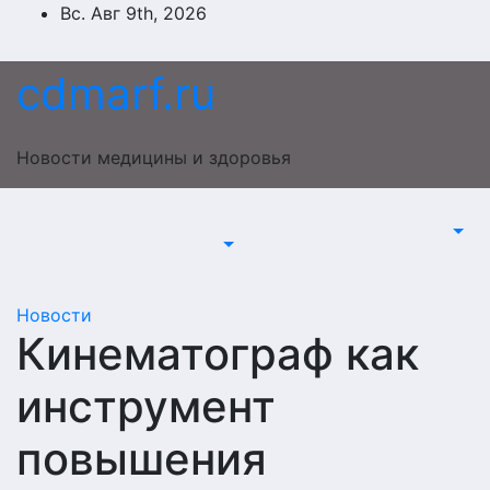
Перейти
Вс. Авг 9th, 2026
к
содержимому
cdmarf.ru
Новости медицины и здоровья
Новости
Кинематограф как
инструмент
повышения