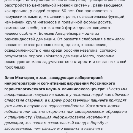
расстройство центральной нервной системы, развивающееся,
как правило, у людей старше 60 лет. Оно проявляется в
нарушениях памяти, мышления, речи, познавательных функций,
изменении круга интересов и привычной формы досуга,
замыкании в себе, а в тяжелой форме делает пациента
недееспособным. Болезнь Альцгеймера – одна из
разновидностей деменции. От развития слабоумия в пожилом
возрасте не застрахован никто, однако, к сожалению,
осведомленность о нем среди россиян невелика: согласно
результатам опроса «Монитор деменции Merz», половина
респондентов мало задумывается о старости и связанных с ней
проблемах .
Элен Мхитарян, к.м.н., заведующая лабораторией
нейрогериатрии и когнитивных нарушений Российского
геронтологического научно-клинического центра
: «
Часто мы
воспринимаем нарушения памяти у пожилых людей как обычное
следствие старения, а к врачу родственники пациента приходят
уже лишь в случае его недееспособности. Хотя этого можно
избежать или сильно отсрочить при своевременном обращении
к специалисту. Повышая информирование населения о
деменции, мы вносим значительный вклад в борьбу с
заболеванием: чем раньше его выявить и назначить