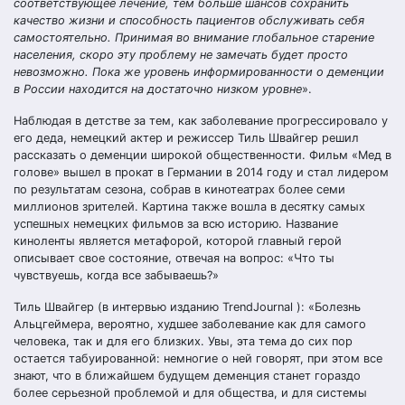
соответствующее лечение, тем больше шансов сохранить
качество жизни и способность пациентов обслуживать себя
самостоятельно. Принимая во внимание глобальное старение
населения, скоро эту проблему не замечать будет просто
невозможно. Пока же уровень информированности о деменции
в России находится на достаточно низком уровне
».
Наблюдая в детстве за тем, как заболевание прогрессировало у
его деда, немецкий актер и режиссер Тиль Швайгер решил
рассказать о деменции широкой общественности. Фильм «Мед в
голове» вышел в прокат в Германии в 2014 году и стал лидером
по результатам сезона, собрав в кинотеатрах более семи
миллионов зрителей. Картина также вошла в десятку самых
успешных немецких фильмов за всю историю. Название
киноленты является метафорой, которой главный герой
описывает свое состояние, отвечая на вопрос: «Что ты
чувствуешь, когда все забываешь?»
Тиль Швайгер (в интервью изданию TrendJournal ): «Болезнь
Альцгеймера, вероятно, худшее заболевание как для самого
человека, так и для его близких. Увы, эта тема до сих пор
остается табуированной: немногие о ней говорят, при этом все
знают, что в ближайшем будущем деменция станет гораздо
более серьезной проблемой и для общества, и для системы