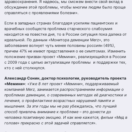
здравоохранения. Я надеюсь, мы сможем внести свой вклад в
обсуждение этой проблемы, чтобы многим людям было проще
справляться с проявлениями болезни».
Если в западных странах благодаря усилиям пациентских и
врачебных сообществ проблема старческого слабоумия
находится на повестке дня, то в России ситуация пока далека от
идеальной. По данным «Монитора деменции Merz», это
заболевание волнует чуть менее половины россиян (49%),
причем 47% не имеют представления о ее симптомах. Изменить
положение призван проект «Мемини», реализующийся в России
с 2009 года с целью актуализации проблемы и поддержки тех,
кто с ней столкнулся.
Александр Сонин, доктор психологии, руководитель проекта
«Мемини»
: «
Уже 8 лет проект «Мемини», поддерживаемый
компанией Merz, занимается распространением информации о
проблемах деменции, о современных методах её диагностики и
лечения, о профилактике возрастных нарушений памяти и
мышления. За эти годы мы не раз убеждались, что лучший
способ привлечь внимание к проблеме – это донести до
человека позитивную эмоцию. И как мне кажется, фильм «Мед в
голове» прекрасно с этой задачей справляется
».