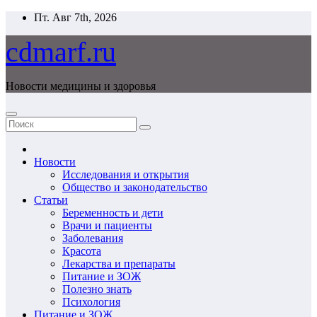
Перейти
Пт. Авг 7th, 2026
к
содержимому
cdmarf.ru
Новости медицины и здоровья
Новости
Исследования и открытия
Общество и законодательство
Статьи
Беременность и дети
Врачи и пациенты
Заболевания
Красота
Лекарства и препараты
Питание и ЗОЖ
Полезно знать
Психология
Питание и ЗОЖ