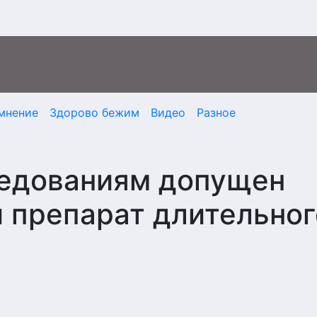
мнение
Здорово бежим
Видео
Разное
ледованиям допущен
 препарат длительног