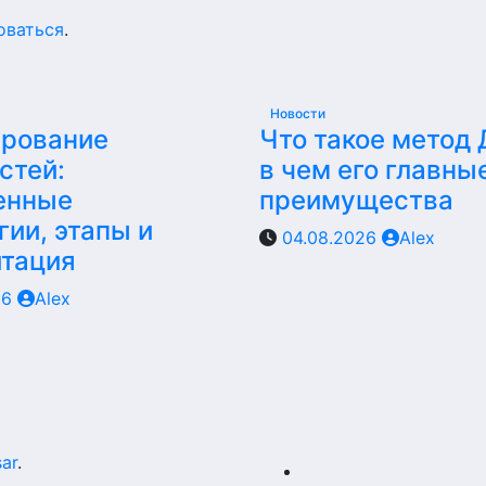
оваться
.
Новости
ирование
Что такое метод
стей:
в чем его главны
енные
преимущества
гии, этапы и
04.08.2026
Alex
итация
26
Alex
ar
.