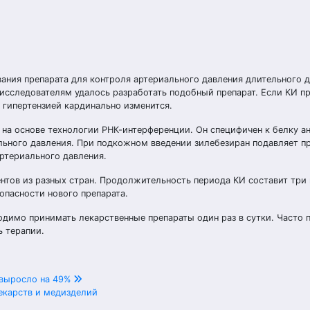
ания препарата для контроля артериального давления длительного д
 исследователям удалось разработать подобный препарат. Если КИ п
 гипертензией кардинально изменится.
 на основе технологии РНК-интерференции. Он специфичен к белку ан
ального давления. При подкожном введении зилебезиран подавляет 
артериального давления.
нтов из разных стран. Продолжительность периода КИ составит три 
опасности нового препарата.
одимо принимать лекарственные препараты один раз в сутки. Часто 
ь терапии.
 выросло на 49%
екарств и медизделий