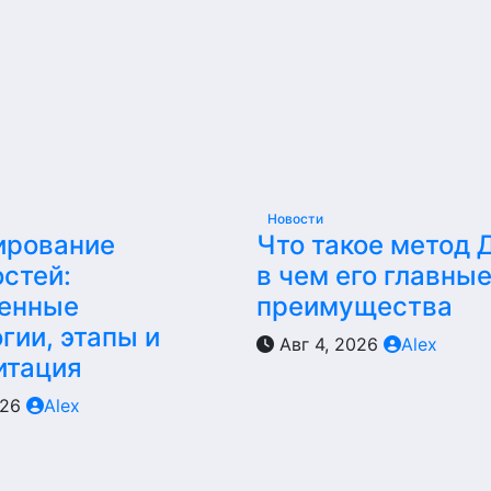
Новости
ирование
Что такое метод 
стей:
в чем его главны
енные
преимущества
гии, этапы и
Авг 4, 2026
Alex
итация
026
Alex