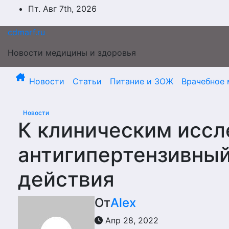
Перейти
Пт. Авг 7th, 2026
к
содержимому
cdmarf.ru
Новости медицины и здоровья
Новости
Статьи
Питание и ЗОЖ
Врачебное 
Новости
К клиническим исс
антигипертензивный
действия
От
Alex
Апр 28, 2022