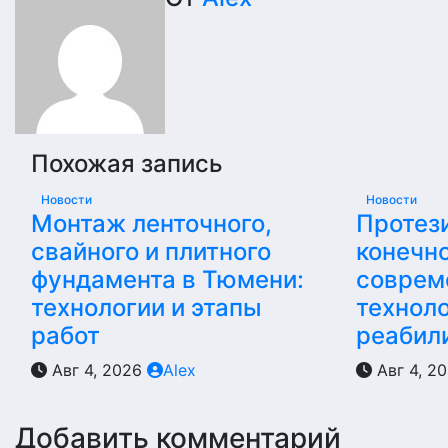
по
записям
Похожая запись
Новости
Новости
Монтаж ленточного,
Протез
свайного и плитного
конечно
фундамента в Тюмени:
соврем
технологии и этапы
техноло
работ
реабил
Авг 4, 2026
Alex
Авг 4, 2
Добавить комментарий