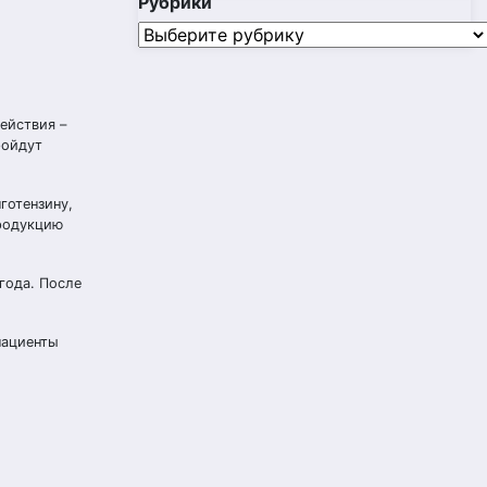
Рубрики
Рубрики
ействия –
ройдут
готензину,
продукцию
года. После
пациенты