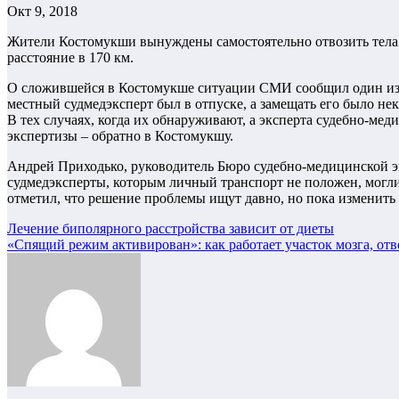
Окт 9, 2018
Жители Костомукши вынуждены самостоятельно отвозить тела с
расстояние в 170 км.
О сложившейся в Костомукше ситуации СМИ сообщил один из ме
местный судмедэксперт был в отпуске, а замещать его было не
В тех случаях, когда их обнаруживают, а эксперта судебно-мед
экспертизы – обратно в Костомукшу.
Андрей Приходько, руководитель Бюро судебно-медицинской э
судмедэксперты, которым личный транспорт не положен, могли д
отметил, что решение проблемы ищут давно, но пока изменить 
Навигация
Лечение биполярного расстройства зависит от диеты
«Спящий режим активирован»: как работает участок мозга, от
по
записям