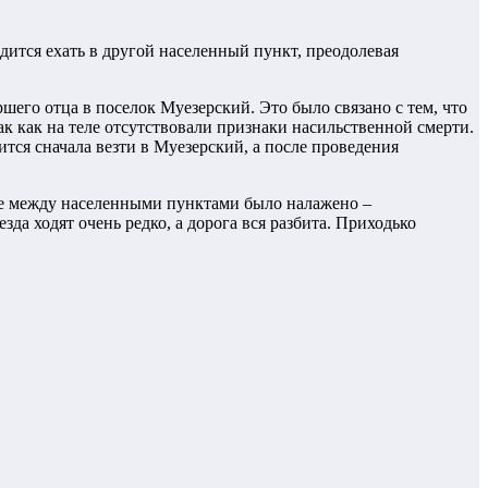
ится ехать в другой населенный пункт, преодолевая
го отца в поселок Муезерский. Это было связано с тем, что
ак как на теле отсутствовали признаки насильственной смерти.
ится сначала везти в Муезерский, а после проведения
ие между населенными пунктами было налажено –
да ходят очень редко, а дорога вся разбита. Приходько