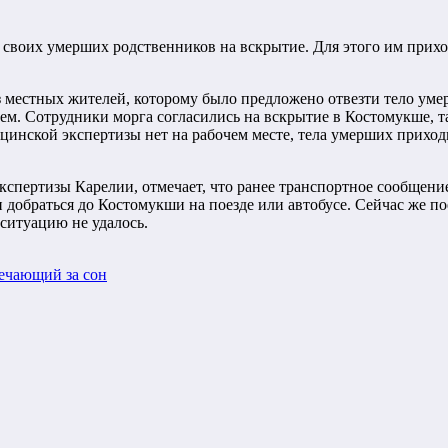
воих умерших родственников на вскрытие. Для этого им приход
стных жителей, которому было предложено отвезти тело умерше
кем. Сотрудники морга согласились на вскрытие в Костомукше, т
ицинской экспертизы нет на рабочем месте, тела умерших приход
кспертизы Карелии, отмечает, что ранее транспортное сообщен
обраться до Костомукши на поезде или автобусе. Сейчас же поез
ситуацию не удалось.
вечающий за сон