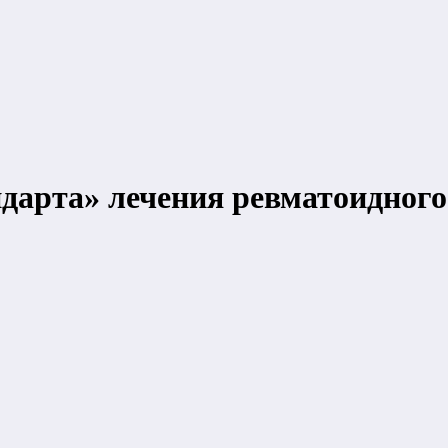
ндарта» лечения ревматоидног