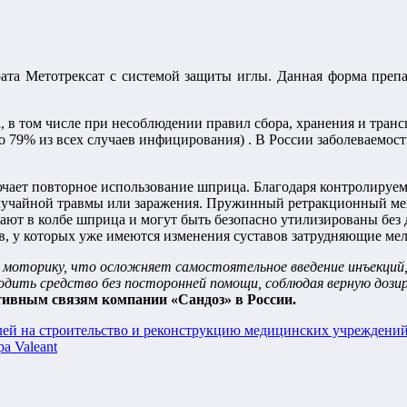
та Метотрексат с системой защиты иглы. Данная форма препа
в том числе при несоблюдении правил сбора, хранения и транс
 79% из всех случаев инфицирования) . В России заболеваемост
чает повторное использование шприца. Благодаря контролируемо
лучайной травмы или заражения. Пружинный ретракционный мех
ают в колбе шприца и могут быть безопасно утилизированы без 
в, у которых уже имеются изменения суставов затрудняющие ме
ет моторику, что осложняет самостоятельное введение инъекц
одить средство без посторонней помощи, соблюдая верную доз
тивным связям компании «Сандоз» в России.
блей на строительство и реконструкцию медицинских учреждени
а Valeant