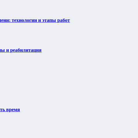
ени: технологии и этапы работ
пы и реабилитация
ить время