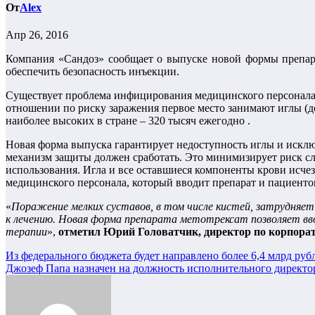
От
Alex
Апр 26, 2016
Компания «Сандоз» сообщает о выпуске новой формы препара
обеспечить безопасность инъекции.
Существует проблема инфицирования медицинского персонала, 
отношении по риску заражения первое место занимают иглы (до
наиболее высоких в стране – 320 тысяч ежегодно .
Новая форма выпуска гарантирует недоступность иглы и исклю
механизм защиты должен сработать. Это минимизирует риск с
использования. Игла и все оставшиеся компоненты крови исчез
медицинского персонала, который вводит препарат и пациенто
«
Поражение мелких суставов, в том числе кистей, затрудня
к лечению. Новая форма препарата метотрексат позволяет вв
терапии
»,
отметил Юрий Головатчик, директор по корпора
Навигация
Из федерального бюджета будет направлено более 6,4 млрд ру
Джозеф Папа назначен на должность исполнительного директор
по
записям