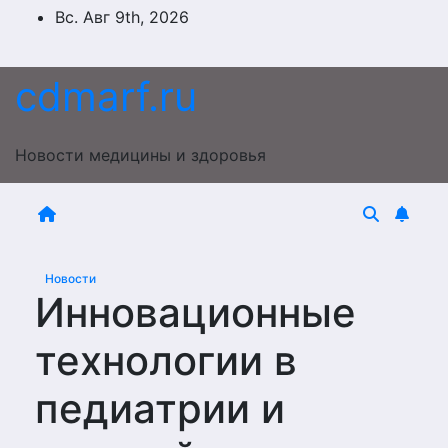
Перейти
Вс. Авг 9th, 2026
к
содержимому
cdmarf.ru
Новости медицины и здоровья
Новости
Инновационные
технологии в
педиатрии и