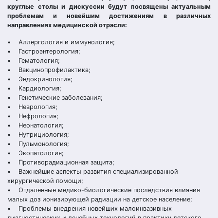
круглые столы и дискуссии будут посвящены актуальным
проблемам и новейшим достижениям в различных
направлениях медицинской отрасли:
• Аллергология и иммунология;
• Гастроэнтерология;
• Гематология;
• Вакцинопрофилактика;
• Эндокринология;
• Кардиология;
• Генетические заболевания;
• Неврология;
• Нефрология;
• Неонатология;
• Нутрициология;
• Пульмонология;
• Экопатология;
• Противорадиационная защита;
• Важнейшие аспекты развития специализированной
хирургической помощи;
• Отдаленные медико-биологические последствия влияния
малых доз ионизирующей радиации на детское население;
• Проблемы внедрения новейших малоинвазивных
диагностических и лечебных технологий в практику детского