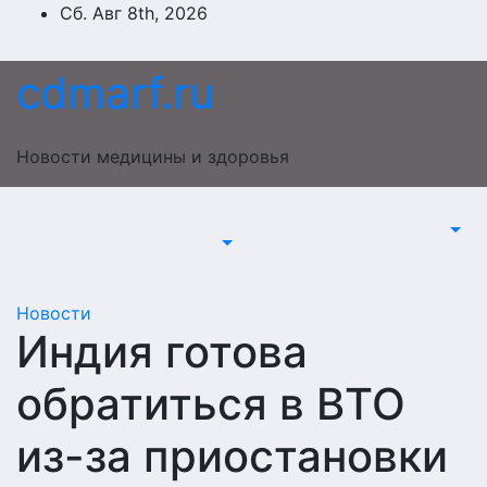
Перейти
Сб. Авг 8th, 2026
к
содержимому
cdmarf.ru
Новости медицины и здоровья
Новости
Индия готова
обратиться в ВТО
из-за приостановки