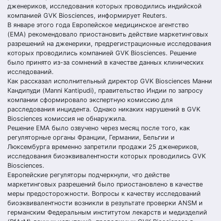
дженериков, исследования которых проводились индийской
компанией GVK Biosciences, информирует Reuters.
В январе этого года Европейское медицинское агентство
(EMA) рекомендовало приостановить действие маркетинговых
разрешений на дженерики, предрегистрационные исследования
которых проводились компанией GVK Biosciences. Решение
было принято из-за сомнений в качестве данных клинических
исследований.
Как рассказал исполнительный директор GVK Biosciences Манни
Кандипуди (Manni Kantipudi), правительство Индии по запросу
компании сформировало экспертную комиссию для
расследования инцидента. Однако никаких нарушений в GVK
Biosciences комиссия не обнаружила.
Решение EMA было озвучено через месяц после того, как
регуляторные органы Франции, Германии, Бельгии и
Люксембурга временно запретили продажи 25 дженериков,
исследования биоэквивалентности которых проводились GVK
Biosciences.
Европейские регуляторы подчеркнули, что действе
маркетинговых разрешений было приостановлено в качестве
меры предосторожности. Вопросы к качеству исследований
биоэквивалентности возникли в результате проверки ANSM и
германским Федеральным институтом лекарств и медизделий