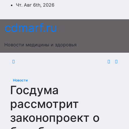
Перейти
Чт. Авг 6th, 2026
к
содержимому
cdmarf.ru
Новости медицины и здоровья
Новости
Госдума
рассмотрит
законопроект о