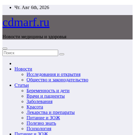
Перейти
Чт. Авг 6th, 2026
к
содержимому
cdmarf.ru
Новости медицины и здоровья
Новости
Исследования и открытия
Общество и законодательство
Статьи
Беременность и дети
Врачи и пациенты
Заболевания
Красота
Лекарства и препараты
Питание и ЗОЖ
Полезно знать
Психология
Питание и ЗОЖ