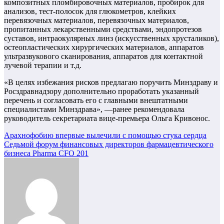
композитных пломбировочных материалов, пробирок для
анализов, тест-полосок для глюкометров, клейких
перевязочных материалов, перевязочных материалов,
пропитанных лекарственными средствами, эндопротезов
суставов, интраокулярных линз (искусственных хрусталиков),
остеопластических хирургических материалов, аппаратов
ультразвукового сканирования, аппаратов для контактной
лучевой терапии и т.д.
«В целях избежания рисков предлагаю поручить Минздраву и
Росздравнадзору дополнительно проработать указанный
перечень и согласовать его с главными внештатными
специалистами Минздрава», —ранее рекомендовала
руководитель секретариата вице-премьера Ольга Кривонос.
Навигация
Арахнофобию впервые вылечили с помощью стука сердца
Седьмой форум финансовых директоров фармацевтического
по
бизнеса Pharma CFO 201
записям