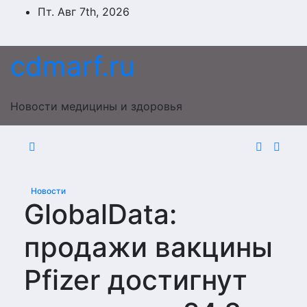
Перейти
Пт. Авг 7th, 2026
к
содержимому
cdmarf.ru
Новости медицины и здоровья
Новости
GlobalData:
продажи вакцины
Pfizer достигнут