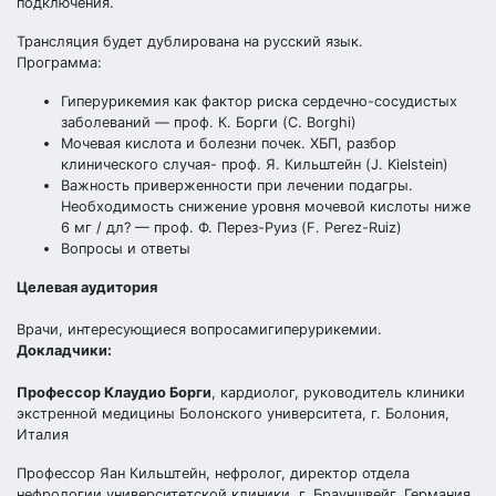
подключения.
Трансляция будет дублирована на русский язык.
Программа:
Гиперурикемия как фактор риска сердечно-сосудистых
заболеваний — проф. К. Борги (C. Borghi)
Мочевая кислота и болезни почек. ХБП, разбор
клинического случая- проф. Я. Кильштейн (J. Kielstein)
Важность приверженности при лечении подагры.
Необходимость снижение уровня мочевой кислоты ниже
6 мг / дл? — проф. Ф. Перез-Руиз (F. Perez-Ruiz)
Вопросы и ответы
Целевая аудитория
Врачи, интересующиеся вопросамигиперурикемии.
Докладчики:
Профессор Клаудио Борги
, кардиолог, руководитель клиники
экстренной медицины Болонского университета, г. Болония,
Италия
Профессор Яан Кильштейн, нефролог, директор отдела
нефрологии университетской клиники, г. Брауншвейг, Германия