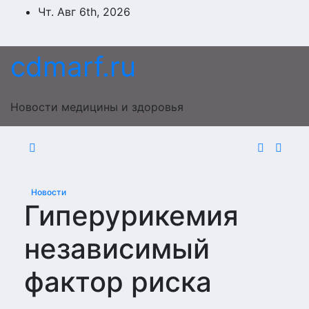
Перейти
Чт. Авг 6th, 2026
к
содержимому
cdmarf.ru
Новости медицины и здоровья
Новости
Гиперурикемия
независимый
фактор риска