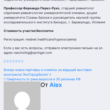
Профессор Фернандо Перез-Руиз
, старший ревматолог
отделения ревматологии университетской клиники, доцент
университета Страны Басков и руководитель научной группы
исследовательского института Биокрус, г. Баракальдо, Испания
Стоимость участия Бесплатно
Регистрация: mednet.healthcare/hyperurcaemia
Если у вас есть вопросы, отправьте электронное письмо на эл.
адрес nascholing@springer.com
Навигация
Всегда новые партнеры и клиенты на ведущей выставке
экоотрасли ЭкоГородЭкспо!
по
Смертность от рака выросла в 30 регионах РФ
От
Alex
записям