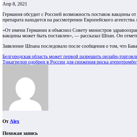
Апр 8, 2021
Германия обсудит с Россией возможность поставок вакцины от
препарата находится на рассмотрении Европейского агентства
«От имени Германии я объяснил Совету министров здравоохране
вакцины может быть поставлен», — рассказал Шпан. Он отмети
Заявление Шпана последовало после сообщения о том, что Бава
Навигация
Белгородская область может первой разрешить онлайн-торгов
Тикагрелор одобрен в России для снижения риска атеротромбо
по
записям
От
Alex
Похожая запись