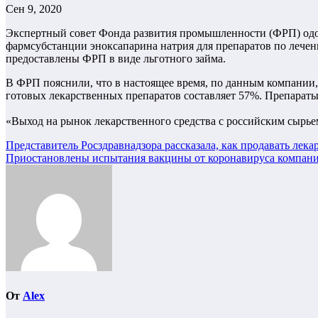
Сен 9, 2020
Экспертный совет Фонда развития промышленности (ФРП) одо
фармсубстанции эноксапарина натрия для препаратов по лечен
предоставлены ФРП в виде льготного займа.
В ФРП пояснили, что в настоящее время, по данным компании,
готовых лекарственных препаратов составляет 57%. Препараты
«Выход на рынок лекарственного средства с российским сырье
Навигация
Представитель Росздравнадзора рассказала, как продавать лека
Приостановлены испытания вакцины от коронавируса компани
по
записям
От
Alex