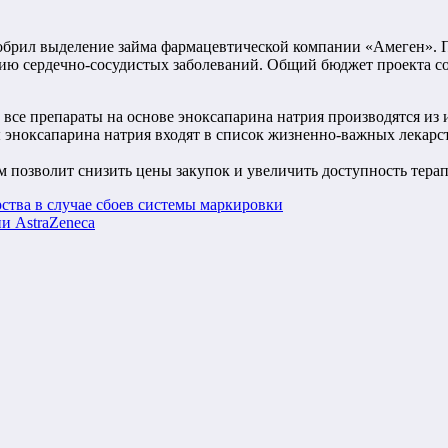
брил выделение займа фармацевтической компании «Амеген». П
ию сердечно-сосудистых заболеваний. Общий бюджет проекта сос
 все препараты на основе эноксапарина натрия производятся из
 эноксапарина натрия входят в список жизненно-важных лекарст
м позволит снизить цены закупок и увеличить доступность тер
рства в случае сбоев системы маркировки
и AstraZeneca